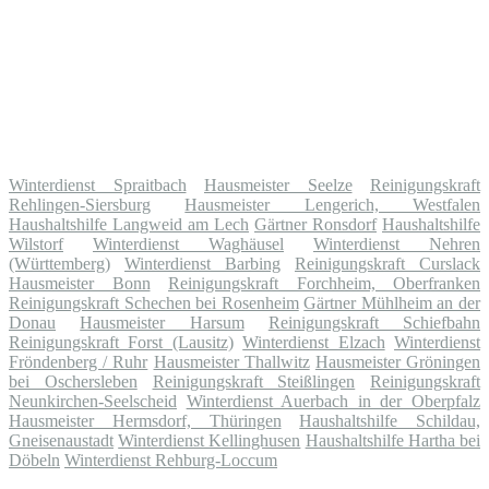
Winterdienst Spraitbach
Hausmeister Seelze
Reinigungskraft
Rehlingen-Siersburg
Hausmeister Lengerich, Westfalen
Haushaltshilfe Langweid am Lech
Gärtner Ronsdorf
Haushaltshilfe
Wilstorf
Winterdienst Waghäusel
Winterdienst Nehren
(Württemberg)
Winterdienst Barbing
Reinigungskraft Curslack
Hausmeister Bonn
Reinigungskraft Forchheim, Oberfranken
Reinigungskraft Schechen bei Rosenheim
Gärtner Mühlheim an der
Donau
Hausmeister Harsum
Reinigungskraft Schiefbahn
Reinigungskraft Forst (Lausitz)
Winterdienst Elzach
Winterdienst
Fröndenberg / Ruhr
Hausmeister Thallwitz
Hausmeister Gröningen
bei Oschersleben
Reinigungskraft Steißlingen
Reinigungskraft
Neunkirchen-Seelscheid
Winterdienst Auerbach in der Oberpfalz
Hausmeister Hermsdorf, Thüringen
Haushaltshilfe Schildau,
Gneisenaustadt
Winterdienst Kellinghusen
Haushaltshilfe Hartha bei
Döbeln
Winterdienst Rehburg-Loccum