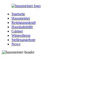
Zurück
zum
Startseite
Inhalt
1-
Alles
Hausmeister
Hausmeister.de
rund
Reinigungskraft
um
Haushaltshilfe
Ihren
Gärtner
Haushalt
Winterdienst
Stellenangebote
News