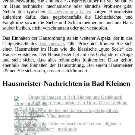
vertrauenswürdig. Sie sind ideale Ansprechpartner für Sie, sobald es
im Haus technische, mechanische oder ähnliche Probleme gibt.
Neben den typischen
Ausbesserungsarbeiten
sorgen Hausmeister
außerdem dafür, dass gegebenenfalls die Lichtschächte und
Fangkörbe sowie die Siebe und Schlammeimer im und am Haus
sauber bleiben, nicht verschmutzen oder gar verstopfen.
Das Einhalten der Hausordnung ist ein weiterer Aspekt, der in das
Tätigkeitsfeld des
Hausmeisters
fällt. Prinzipiell können Sie sich
einen Hausmeister im Haus wie die klassische „gute Seele“ des
Hauses vorstellen. Der Hausmeister hat auf das Gebäude ein Auge
und stellt sicher, dass alles reibungslos funktioniert. Dazu gehört
ebenfalls das Einhalten der Hausordnung. Bei einem Hausmeister
können Sie sicher sein, dass er sich kümmert.
Hausmeister-Nachrichten in Bad Kleinen
Drogenplantagen in Bad Kleinen und Gadebusch
aufgeflogen: Hausmeister gab Tipp - Ostsee Zeitung
Nicht nur die Kleinen haben sich gekringelt vor
Lachen - Mittelhessen
Bad Tölz: Grüne wünschen sich einen „digitalen
Hausmeister“ - merkur.de