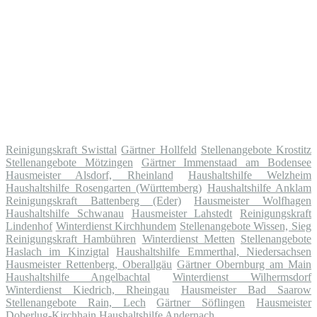
Reinigungskraft Swisttal
Gärtner Hollfeld
Stellenangebote Krostitz
Stellenangebote Mötzingen
Gärtner Immenstaad am Bodensee
Hausmeister Alsdorf, Rheinland
Haushaltshilfe Welzheim
Haushaltshilfe Rosengarten (Württemberg)
Haushaltshilfe Anklam
Reinigungskraft Battenberg (Eder)
Hausmeister Wolfhagen
Haushaltshilfe Schwanau
Hausmeister Lahstedt
Reinigungskraft
Lindenhof
Winterdienst Kirchhundem
Stellenangebote Wissen, Sieg
Reinigungskraft Hambühren
Winterdienst Metten
Stellenangebote
Haslach im Kinzigtal
Haushaltshilfe Emmerthal, Niedersachsen
Hausmeister Rettenberg, Oberallgäu
Gärtner Obernburg am Main
Haushaltshilfe Angelbachtal
Winterdienst Wilhermsdorf
Winterdienst Kiedrich, Rheingau
Hausmeister Bad Saarow
Stellenangebote Rain, Lech
Gärtner Söflingen
Hausmeister
Doberlug-Kirchhain
Haushaltshilfe Andernach