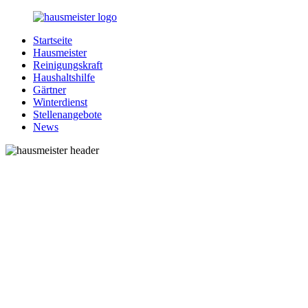
Zurück
zum
Startseite
Inhalt
1-
Alles
Hausmeister
Hausmeister.de
rund
Reinigungskraft
um
Haushaltshilfe
Ihren
Gärtner
Haushalt
Winterdienst
Stellenangebote
News