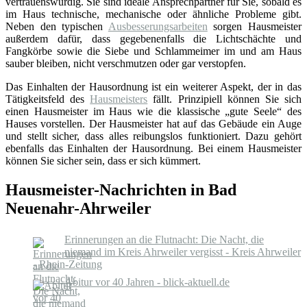
vertrauenswürdig. Sie sind ideale Ansprechpartner für Sie, sobald es
im Haus technische, mechanische oder ähnliche Probleme gibt.
Neben den typischen
Ausbesserungsarbeiten
sorgen Hausmeister
außerdem dafür, dass gegebenenfalls die Lichtschächte und
Fangkörbe sowie die Siebe und Schlammeimer im und am Haus
sauber bleiben, nicht verschmutzen oder gar verstopfen.
Das Einhalten der Hausordnung ist ein weiterer Aspekt, der in das
Tätigkeitsfeld des
Hausmeisters
fällt. Prinzipiell können Sie sich
einen Hausmeister im Haus wie die klassische „gute Seele“ des
Hauses vorstellen. Der Hausmeister hat auf das Gebäude ein Auge
und stellt sicher, dass alles reibungslos funktioniert. Dazu gehört
ebenfalls das Einhalten der Hausordnung. Bei einem Hausmeister
können Sie sicher sein, dass er sich kümmert.
Hausmeister-Nachrichten in Bad
Neuenahr-Ahrweiler
Erinnerungen an die Flutnacht: Die Nacht, die
niemand im Kreis Ahrweiler vergisst - Kreis Ahrweiler
- Rhein-Zeitung
Abitur vor 40 Jahren - blick-aktuell.de