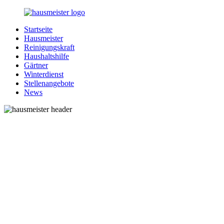
Zurück
zum
Startseite
Inhalt
1-
Alles
Hausmeister
Hausmeister.de
rund
Reinigungskraft
um
Haushaltshilfe
Ihren
Gärtner
Haushalt
Winterdienst
Stellenangebote
News