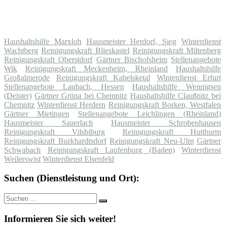
Haushaltshilfe Marxloh
Hausmeister Herdorf, Sieg
Winterdienst
Wachtberg
Reinigungskraft Blieskastel
Reinigungskraft Miltenberg
Reinigungskraft Oberstdorf
Gärtner Bischofsheim
Stellenangebote
Wik
Reinigungskraft Meckenheim, Rheinland
Haushaltshilfe
Großalmerode
Reinigungskraft Kabelsketal
Winterdienst Erfurt
Stellenangebote Laubach, Hessen
Haushaltshilfe Wennigsen
(Deister)
Gärtner Grüna bei Chemnitz
Haushaltshilfe Claußnitz bei
Chemnitz
Winterdienst Herdern
Reinigungskraft Borken, Westfalen
Gärtner Mietingen
Stellenangebote Leichlingen (Rheinland)
Hausmeister Sauerlach
Hausmeister Schrobenhausen
Reinigungskraft Vilsbiburg
Reinigungskraft Hutthurm
Reinigungskraft Burkhardtsdorf
Reinigungskraft Neu-Ulm
Gärtner
Schwabach
Reinigungskraft Laufenburg (Baden)
Winterdienst
Weilerswist
Winterdienst Elsenfeld
Suchen (Dienstleistung und Ort):
Suche
Suchen
nach:
Informieren Sie sich weiter!