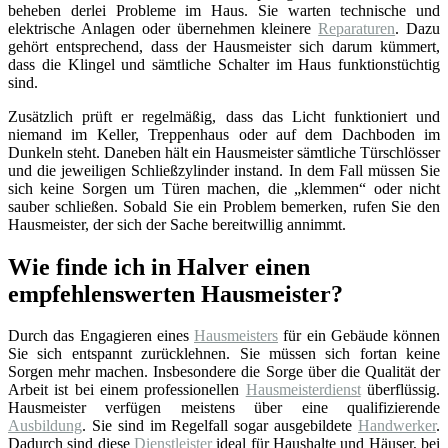
beheben derlei Probleme im Haus. Sie warten technische und
elektrische Anlagen oder übernehmen kleinere
Reparaturen
. Dazu
gehört entsprechend, dass der Hausmeister sich darum kümmert,
dass die Klingel und sämtliche Schalter im Haus funktionstüchtig
sind.
Zusätzlich prüft er regelmäßig, dass das Licht funktioniert und
niemand im Keller, Treppenhaus oder auf dem Dachboden im
Dunkeln steht. Daneben hält ein Hausmeister sämtliche Türschlösser
und die jeweiligen Schließzylinder instand. In dem Fall müssen Sie
sich keine Sorgen um Türen machen, die „klemmen“ oder nicht
sauber schließen. Sobald Sie ein Problem bemerken, rufen Sie den
Hausmeister, der sich der Sache bereitwillig annimmt.
Wie finde ich in Halver einen
empfehlenswerten Hausmeister?
Durch das Engagieren eines
Hausmeisters
für ein Gebäude können
Sie sich entspannt zurücklehnen. Sie müssen sich fortan keine
Sorgen mehr machen. Insbesondere die Sorge über die Qualität der
Arbeit ist bei einem professionellen
Hausmeisterdienst
überflüssig.
Hausmeister verfügen meistens über eine qualifizierende
Ausbildung
. Sie sind im Regelfall sogar ausgebildete
Handwerker
.
Dadurch sind diese
Dienstleister
ideal für Haushalte und Häuser, bei