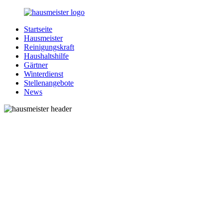
Zurück
zum
Startseite
Inhalt
1-
Alles
Hausmeister
Hausmeister.de
rund
Reinigungskraft
um
Haushaltshilfe
Ihren
Gärtner
Haushalt
Winterdienst
Stellenangebote
News