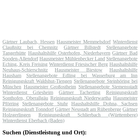
Gärtner Laubach, Hessen
Hausmeister Memmelsdorf
Winterdienst
Claußnitz bei Chemnitz
Gärtner Billstedt
Stellenangebote
Tangerhütte
Haushaltshilfe Osterhofen, Niederbayern
Gärtner Bad
Sooden-Allendorf
Hausmeister Mühlenbecker Land
Stellenangebote
Eching, Kreis Freising
Winterdienst Friesischer Berg
Haushaltshilfe
Neuhaus-Schierschnitz
Hausmeister Biestow
Haushaltshilfe
Hausham
Stellenangebote Edling bei Wasserburg am Inn
Reinigungskraft Waldshut-Tiengen
Stellenangebote Steinhöring bei
München
Hausmeister Großostheim
Stellenangebote Siemensstadt
Winterdienst Griesheim
Gärtner Tacherting
Reinigungskraft
Sonthofen, Oberallgäu
Reinigungskraft Niederwartha
Hausmeister
Pförring
Stellenangebote Stuhr
Haushaltshilfe Dohna, Sachsen
Reinigungskraft Tonndorf
Gärtner Neustadt am Rübenberge
Gärtner
Holzgerlingen
Reinigungskraft Schlierbach (Württemberg)
Winterdienst Eberbach (Baden)
Suchen (Dienstleistung und Ort):