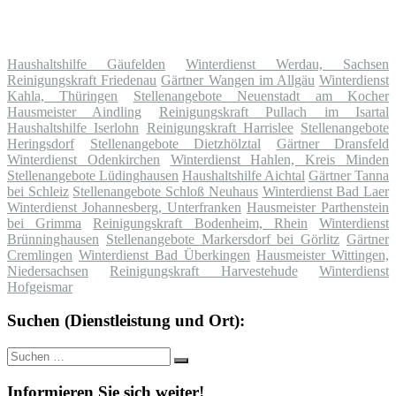
Haushaltshilfe Gäufelden
Winterdienst Werdau, Sachsen
Reinigungskraft Friedenau
Gärtner Wangen im Allgäu
Winterdienst
Kahla, Thüringen
Stellenangebote Neuenstadt am Kocher
Hausmeister Aindling
Reinigungskraft Pullach im Isartal
Haushaltshilfe Iserlohn
Reinigungskraft Harrislee
Stellenangebote
Heringsdorf
Stellenangebote Dietzhölztal
Gärtner Dransfeld
Winterdienst Odenkirchen
Winterdienst Hahlen, Kreis Minden
Stellenangebote Lüdinghausen
Haushaltshilfe Aichtal
Gärtner Tanna
bei Schleiz
Stellenangebote Schloß Neuhaus
Winterdienst Bad Laer
Winterdienst Johannesberg, Unterfranken
Hausmeister Parthenstein
bei Grimma
Reinigungskraft Bodenheim, Rhein
Winterdienst
Brünninghausen
Stellenangebote Markersdorf bei Görlitz
Gärtner
Cremlingen
Winterdienst Bad Überkingen
Hausmeister Wittingen,
Niedersachsen
Reinigungskraft Harvestehude
Winterdienst
Hofgeismar
Suchen (Dienstleistung und Ort):
Suche
Suchen
nach:
Informieren Sie sich weiter!