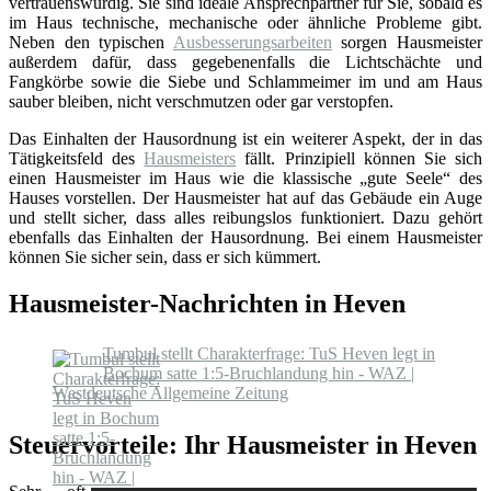
vertrauenswürdig. Sie sind ideale Ansprechpartner für Sie, sobald es
im Haus technische, mechanische oder ähnliche Probleme gibt.
Neben den typischen
Ausbesserungsarbeiten
sorgen Hausmeister
außerdem dafür, dass gegebenenfalls die Lichtschächte und
Fangkörbe sowie die Siebe und Schlammeimer im und am Haus
sauber bleiben, nicht verschmutzen oder gar verstopfen.
Das Einhalten der Hausordnung ist ein weiterer Aspekt, der in das
Tätigkeitsfeld des
Hausmeisters
fällt. Prinzipiell können Sie sich
einen Hausmeister im Haus wie die klassische „gute Seele“ des
Hauses vorstellen. Der Hausmeister hat auf das Gebäude ein Auge
und stellt sicher, dass alles reibungslos funktioniert. Dazu gehört
ebenfalls das Einhalten der Hausordnung. Bei einem Hausmeister
können Sie sicher sein, dass er sich kümmert.
Hausmeister-Nachrichten in Heven
Tumbul stellt Charakterfrage: TuS Heven legt in
Bochum satte 1:5-Bruchlandung hin - WAZ |
Westdeutsche Allgemeine Zeitung
Steuervorteile: Ihr Hausmeister in Heven