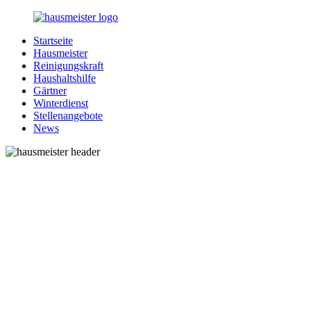
Zurück
zum
Startseite
Inhalt
1-
Alles
Hausmeister
Hausmeister.de
rund
Reinigungskraft
um
Haushaltshilfe
Ihren
Gärtner
Haushalt
Winterdienst
Stellenangebote
News