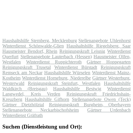
Haushaltshilfe Sternberg, Mecklenburg
Stellenangebote Uhlenhorst
Winterdienst Schönwalde-Glien
Haushaltshilfe Riegelsberg, Saar
Hausmeister Bendorf, Rhein
Reinigungskraft Leisnig
Winterdienst
Querfurt
Stellenangebote Lauterbach (Hessen)
Hausmeister Olfen,
Westfalen
Winterdienst Ruppichteroth
Gärtner Hoppegarten
Reinigungskraft Trusetal
Winterdienst Bürstadt
Reinigungskraft
Remseck am Neckar
Haushaltshilfe Würselen
Winterdienst Mainz-
Kostheim
Winterdienst Horneburg, Niederelbe
Gärtner Westerburg,
Westerwald
Reinigungskraft Steinfurt, Westfalen
Haushaltshilfe
Waldkirch (Breisgau)
Haushaltshilfe Bestwig
Winterdienst
Langwedel, Kreis Verden
Reinigungskraft Friedrichshain-
Kreuzberg
Haushaltshilfe Gifhorn
Stellenangebote Owen (Teck)
Gärtner Dietzhölztal
Reinigungskraft Burgheim, Oberbayern
Stellenangebote Neckarbischofsheim
Gärtner Urdenbach
Winterdienst Gräfrath
Suchen (Dienstleistung und Ort):