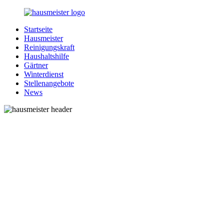
Zurück
zum
Startseite
Inhalt
1-
Alles
Hausmeister
Hausmeister.de
rund
Reinigungskraft
um
Haushaltshilfe
Ihren
Gärtner
Haushalt
Winterdienst
Stellenangebote
News