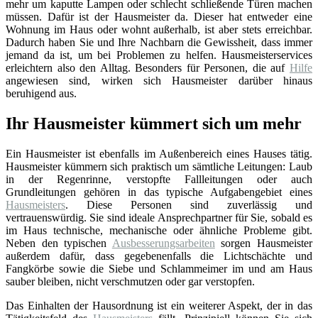
mehr um kaputte Lampen oder schlecht schließende Türen machen
müssen. Dafür ist der Hausmeister da. Dieser hat entweder eine
Wohnung im Haus oder wohnt außerhalb, ist aber stets erreichbar.
Dadurch haben Sie und Ihre Nachbarn die Gewissheit, dass immer
jemand da ist, um bei Problemen zu helfen. Hausmeisterservices
erleichtern also den Alltag. Besonders für Personen, die auf
Hilfe
angewiesen sind, wirken sich Hausmeister darüber hinaus
beruhigend aus.
Ihr Hausmeister kümmert sich um mehr
Ein Hausmeister ist ebenfalls im Außenbereich eines Hauses tätig.
Hausmeister kümmern sich praktisch um sämtliche Leitungen: Laub
in der Regenrinne, verstopfte Fallleitungen oder auch
Grundleitungen gehören in das typische Aufgabengebiet eines
Hausmeisters
. Diese Personen sind zuverlässig und
vertrauenswürdig. Sie sind ideale Ansprechpartner für Sie, sobald es
im Haus technische, mechanische oder ähnliche Probleme gibt.
Neben den typischen
Ausbesserungsarbeiten
sorgen Hausmeister
außerdem dafür, dass gegebenenfalls die Lichtschächte und
Fangkörbe sowie die Siebe und Schlammeimer im und am Haus
sauber bleiben, nicht verschmutzen oder gar verstopfen.
Das Einhalten der Hausordnung ist ein weiterer Aspekt, der in das