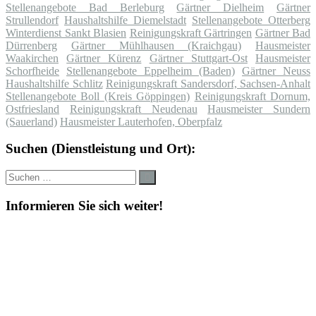
Stellenangebote Bad Berleburg
Gärtner Dielheim
Gärtner
Strullendorf
Haushaltshilfe Diemelstadt
Stellenangebote Otterberg
Winterdienst Sankt Blasien
Reinigungskraft Gärtringen
Gärtner Bad
Dürrenberg
Gärtner Mühlhausen (Kraichgau)
Hausmeister
Waakirchen
Gärtner Kürenz
Gärtner Stuttgart-Ost
Hausmeister
Schorfheide
Stellenangebote Eppelheim (Baden)
Gärtner Neuss
Haushaltshilfe Schlitz
Reinigungskraft Sandersdorf, Sachsen-Anhalt
Stellenangebote Boll (Kreis Göppingen)
Reinigungskraft Dornum,
Ostfriesland
Reinigungskraft Neudenau
Hausmeister Sundern
(Sauerland)
Hausmeister Lauterhofen, Oberpfalz
Suchen (Dienstleistung und Ort):
Suche
Suchen
nach:
Informieren Sie sich weiter!