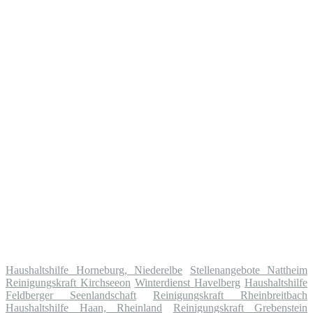
Haushaltshilfe Horneburg, Niederelbe
Stellenangebote Nattheim
Reinigungskraft Kirchseeon
Winterdienst Havelberg
Haushaltshilfe
Feldberger Seenlandschaft
Reinigungskraft Rheinbreitbach
Haushaltshilfe Haan, Rheinland
Reinigungskraft Grebenstein