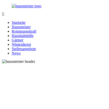
Zurück
zum
Inhalt
1-
Alles
Hausmeister.de
rund
Startseite
um
Hausmeister
Ihren
Reinigungskraft
Haushalt
Haushaltshilfe
Gärtner
Winterdienst
Stellenangebote
News