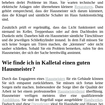
beheben derlei Probleme im Haus. Sie warten technische und
elektrische Anlagen oder übernehmen kleinere
Reparaturen
. Dazu
gehört entsprechend, dass der Hausmeister sich darum kümmert,
dass die Klingel und sämtliche Schalter im Haus funktionstüchtig
sind.
Zusätzlich prüft er regelmäßig, dass das Licht funktioniert und
niemand im Keller, Treppenhaus oder auf dem Dachboden im
Dunkeln steht. Daneben hält ein Hausmeister sämtliche Türschlösser
und die jeweiligen Schließzylinder instand. In dem Fall müssen Sie
sich keine Sorgen um Türen machen, die „klemmen“ oder nicht
sauber schließen. Sobald Sie ein Problem bemerken, rufen Sie den
Hausmeister, der sich der Sache bereitwillig annimmt.
Wie finde ich in Kalletal einen guten
Hausmeister?
Durch das Engagieren eines
Hausmeisters
für ein Gebäude können
Sie sich entspannt zurücklehnen. Sie müssen sich fortan keine
Sorgen mehr machen. Insbesondere die Sorge über die Qualität der
Arbeit ist bei einem professionellen
Hausmeisterdienst
überflüssig.
Hausmeister verfügen meistens über eine qualifizierende
Ausbildung
. Sie sind im Regelfall sogar ausgebildete
Handwerker
.
Dadurch sind diese
Dienstleister
ideal für Haushalte und Häuser, bei