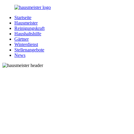
Zurück
zum
Startseite
Inhalt
1-
Alles
Hausmeister
Hausmeister.de
rund
Reinigungskraft
um
Haushaltshilfe
Ihren
Gärtner
Haushalt
Winterdienst
Stellenangebote
News