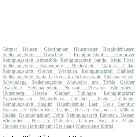
Gärtner Hausen, Oberfranken
Hausmeister Borgholzhausen
Stellenangebote Owschlag
Reinigungskraft Hannover
Reinigungskraft Ahrensbök
Reinigungskraft Sande, Kreis Friesl
Stellenangebote Kranenburg, Niederrhein
Gärtner Calau
Reinigungskraft Greven, Westfalen
Reinigungskraft Halblech
Stellenangebote Sankt Georgen im Schwarzwald
Stellenangebote
Schwindegg
Stellenangebote Annweiler am Trifels
Gärtner
Owschlag
Stellenangebote Neustadt (Hessen)
Winterdienst
Hüttenberg, Hessen
Gärtner Tübingen
Reinigungskraft
Aglasterhausen
Winterdienst Gleichen, Kreis Göttingen
Reinigungskraft Steglitz
Haushaltshilfe Laer, Kreis Steinfurt
Hausmeister
Winterdienst Calden, Hessen
Hausmeister Wilkau-
Haßlau
Reinigungskraft Uchte
Reinigungskraft Rabenau, Hessen
Winterdienst Hessisch Oldendorf
Gärtner Isny im Allgäu
Hausmeister Herbolzheim (Breisgau)
Winterdienst Kriftel