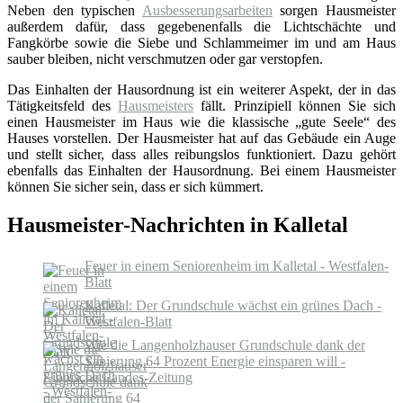
Neben den typischen
Ausbesserungsarbeiten
sorgen Hausmeister
außerdem dafür, dass gegebenenfalls die Lichtschächte und
Fangkörbe sowie die Siebe und Schlammeimer im und am Haus
sauber bleiben, nicht verschmutzen oder gar verstopfen.
Das Einhalten der Hausordnung ist ein weiterer Aspekt, der in das
Tätigkeitsfeld des
Hausmeisters
fällt. Prinzipiell können Sie sich
einen Hausmeister im Haus wie die klassische „gute Seele“ des
Hauses vorstellen. Der Hausmeister hat auf das Gebäude ein Auge
und stellt sicher, dass alles reibungslos funktioniert. Dazu gehört
ebenfalls das Einhalten der Hausordnung. Bei einem Hausmeister
können Sie sicher sein, dass er sich kümmert.
Hausmeister-Nachrichten in Kalletal
Feuer in einem Seniorenheim im Kalletal - Westfalen-
Blatt
Kalletal: Der Grundschule wächst ein grünes Dach -
Westfalen-Blatt
Wie die Langenholzhauser Grundschule dank der
Sanierung 64 Prozent Energie einsparen will -
Lippische Landes-Zeitung