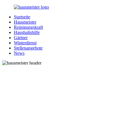
Zurück
zum
Startseite
Inhalt
1-
Alles
Hausmeister
Hausmeister.de
rund
Reinigungskraft
um
Haushaltshilfe
Ihren
Gärtner
Haushalt
Winterdienst
Stellenangebote
News