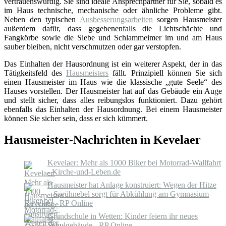
vertrauenswürdig. Sie sind ideale Ansprechpartner für Sie, sobald es
im Haus technische, mechanische oder ähnliche Probleme gibt.
Neben den typischen
Ausbesserungsarbeiten
sorgen Hausmeister
außerdem dafür, dass gegebenenfalls die Lichtschächte und
Fangkörbe sowie die Siebe und Schlammeimer im und am Haus
sauber bleiben, nicht verschmutzen oder gar verstopfen.
Das Einhalten der Hausordnung ist ein weiterer Aspekt, der in das
Tätigkeitsfeld des
Hausmeisters
fällt. Prinzipiell können Sie sich
einen Hausmeister im Haus wie die klassische „gute Seele“ des
Hauses vorstellen. Der Hausmeister hat auf das Gebäude ein Auge
und stellt sicher, dass alles reibungslos funktioniert. Dazu gehört
ebenfalls das Einhalten der Hausordnung. Bei einem Hausmeister
können Sie sicher sein, dass er sich kümmert.
Hausmeister-Nachrichten in Kevelaer
Kevelaer: Mehr als 1000 Biker bei Motorrad-Wallfahrt
- Kirche-und-Leben.de
Hausmeister hat Anlage konstruiert: Wegen der Hitze
– Sprühnebel sorgt für Abkühlung am Gymnasium
Kevelaer - RP Online
Grundschule in Wetten: Kinder feiern ihr neues
Schulgebäude - RP Online