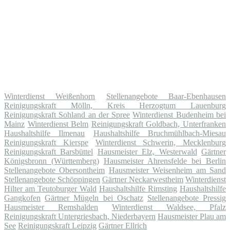
Winterdienst Weißenhorn
Stellenangebote Baar-Ebenhausen
Reinigungskraft Mölln, Kreis Herzogtum Lauenburg
Reinigungskraft Sohland an der Spree
Winterdienst Budenheim bei
Mainz
Winterdienst Belm
Reinigungskraft Goldbach, Unterfranken
Haushaltshilfe Ilmenau
Haushaltshilfe Bruchmühlbach-Miesau
Reinigungskraft Kierspe
Winterdienst Schwerin, Mecklenburg
Reinigungskraft Barsbüttel
Hausmeister Elz, Westerwald
Gärtner
Königsbronn (Württemberg)
Hausmeister Ahrensfelde bei Berlin
Stellenangebote Obersontheim
Hausmeister Weisenheim am Sand
Stellenangebote Schöppingen
Gärtner Neckarwestheim
Winterdienst
Hilter am Teutoburger Wald
Haushaltshilfe Rimsting
Haushaltshilfe
Gangkofen
Gärtner Mügeln bei Oschatz
Stellenangebote Pressig
Hausmeister Remshalden
Winterdienst Waldsee, Pfalz
Reinigungskraft Untergriesbach, Niederbayern
Hausmeister Plau am
See
Reinigungskraft Leipzig
Gärtner Ellrich