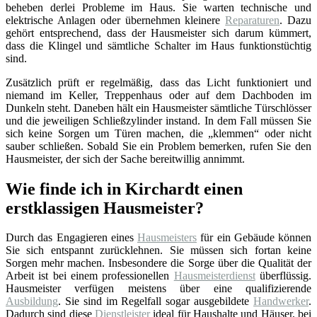
beheben derlei Probleme im Haus. Sie warten technische und
elektrische Anlagen oder übernehmen kleinere
Reparaturen
. Dazu
gehört entsprechend, dass der Hausmeister sich darum kümmert,
dass die Klingel und sämtliche Schalter im Haus funktionstüchtig
sind.
Zusätzlich prüft er regelmäßig, dass das Licht funktioniert und
niemand im Keller, Treppenhaus oder auf dem Dachboden im
Dunkeln steht. Daneben hält ein Hausmeister sämtliche Türschlösser
und die jeweiligen Schließzylinder instand. In dem Fall müssen Sie
sich keine Sorgen um Türen machen, die „klemmen“ oder nicht
sauber schließen. Sobald Sie ein Problem bemerken, rufen Sie den
Hausmeister, der sich der Sache bereitwillig annimmt.
Wie finde ich in Kirchardt einen
erstklassigen Hausmeister?
Durch das Engagieren eines
Hausmeisters
für ein Gebäude können
Sie sich entspannt zurücklehnen. Sie müssen sich fortan keine
Sorgen mehr machen. Insbesondere die Sorge über die Qualität der
Arbeit ist bei einem professionellen
Hausmeisterdienst
überflüssig.
Hausmeister verfügen meistens über eine qualifizierende
Ausbildung
. Sie sind im Regelfall sogar ausgebildete
Handwerker
.
Dadurch sind diese
Dienstleister
ideal für Haushalte und Häuser, bei