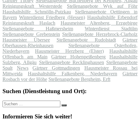
Gärtner Tholey
Stellenangebote Buchenberg bei Kempten, Allgäu
Reinigungskraft Westerstede
Stellenangebote Wyk auf Föhr
Haushaltshilfe Schmölln-Putzkau
Stellenangebote Oettingen in
Bayern
Winterdienst Friedberg (Hessen)
Haushaltshilfe Erbendorf
Reinigungskraft Haslach
Hausmeister Altenberg, Erzgebirge
Stellenangebote Haßmersheim
Winterdienst Stadtilm
Stellenangebote Grebenstein
Stellenangebote Herzebrock-Clarholz
Hausmeister Übersee
Stellenangebote Rudolstadt
Gärtner
Oberhausen-Rheinhausen
Stellenangebote Osterhofen,
Niederbayern
Hausmeister Herzberg (Elster)
Haushaltshilfe
Offenbach am Main
Gärtner Hohenpeißenberg
Haushaltshilfe
Sulzberg, Allgäu
Stellenangebote Recklinghausen
Stellenangebote
Spalt
News
Gärtner Gottmadingen
Hausmeister Rossau bei
Mittweida
Haushaltshilfe Falkenberg, Niederbayern
Gärtner
Rosbach vor der Höhe
Stellenangebote Bergheim, Erft
Suchen (Dienstleistung und Ort):
Suche
Suchen
nach:
Informieren Sie sich weiter!