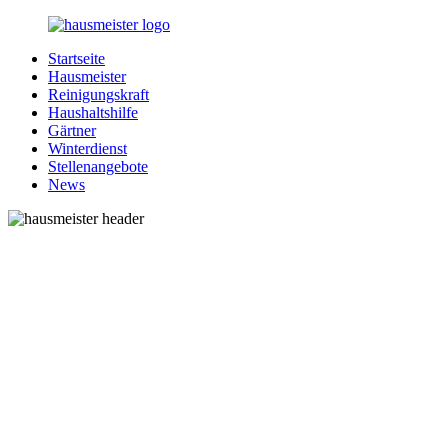
Zurück
zum
Startseite
Inhalt
1-
Alles
Hausmeister
Hausmeister.de
rund
Reinigungskraft
um
Haushaltshilfe
Ihren
Gärtner
Haushalt
Winterdienst
Stellenangebote
News