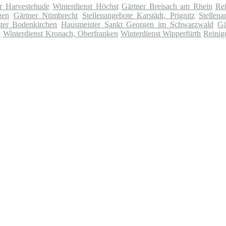
r Harvestehude
Winterdienst Höchst
Gärtner Breisach am Rhein
Rei
gen
Gärtner Nümbrecht
Stellenangebote Karstädt, Prignitz
Stellen
ter Bodenkirchen
Hausmeister Sankt Georgen im Schwarzwald
Gä
e
Winterdienst Kronach, Oberfranken
Winterdienst Wipperfürth
Reinig