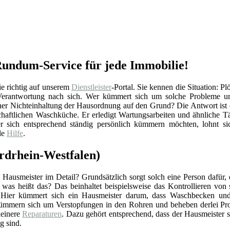
 Rundum-Service für jede Immobilie!
ie richtig auf unserem
Dienstleister
-Portal. Sie kennen die Situation: P
 Verantwortung nach sich. Wer kümmert sich um solche Probleme un
ner Nichteinhaltung der Hausordnung auf den Grund? Die Antwort ist 
chaftlichen Waschküche. Er erledigt Wartungsarbeiten und ähnliche Tä
 sich entsprechend ständig persönlich kümmern möchten, lohnt sich
le
Hilfe
.
rdrhein-Westfalen)
Hausmeister im Detail? Grundsätzlich sorgt solch eine Person dafür,
r was heißt das? Das beinhaltet beispielsweise das Kontrollieren vo
 Hier kümmert sich ein Hausmeister darum, dass Waschbecken und 
ümmern sich um Verstopfungen in den Rohren und beheben derlei Pro
einere
Reparaturen
. Dazu gehört entsprechend, dass der Hausmeister 
g sind.