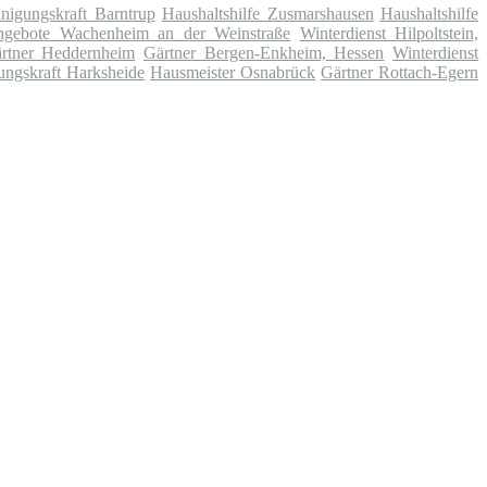
nigungskraft Barntrup
Haushaltshilfe Zusmarshausen
Haushaltshilfe
angebote Wachenheim an der Weinstraße
Winterdienst Hilpoltstein,
rtner Heddernheim
Gärtner Bergen-Enkheim, Hessen
Winterdienst
ungskraft Harksheide
Hausmeister Osnabrück
Gärtner Rottach-Egern