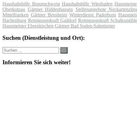
Haushaltshilfe Braunschweig
Haushaltshilfe Wiesbaden
Hausmeiste
Oberkotzau
Gärtner Hiddenhausen
Stellenangebote Neckartenzlin
Mittelfranken
Gärtner Bensheim
Winterdienst Paderborn
Hausmeis
Hachenburg
Reinigungskraft Gaildorf
Reinigungskraft Schalksmühl
Hausmeister Ehrenkirchen
Gärtner Bad Soden-Salmünster
Suchen (Dienstleistung und Ort):
Suche
Suchen
nach:
Informieren Sie sich weiter!