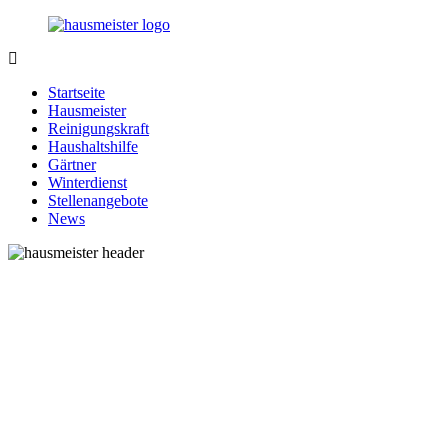
Zurück
zum
Inhalt
1-
Alles
Hausmeister.de
rund
Startseite
um
Hausmeister
Ihren
Reinigungskraft
Haushalt
Haushaltshilfe
Gärtner
Winterdienst
Stellenangebote
News