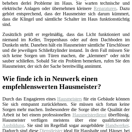
beheben derlei Probleme im Haus. Sie warten technische und
elektrische Anlagen oder übernehmen kleinere
Reparaturen
. Dazu
gehört entsprechend, dass der Hausmeister sich darum kümmert,
dass die Klingel und sämtliche Schalter im Haus funktionstüchtig
sind.
Zusätzlich prüft er regelmäßig, dass das Licht funktioniert und
niemand im Keller, Treppenhaus oder auf dem Dachboden im
Dunkeln steht. Daneben hält ein Hausmeister sämtliche Türschlösser
und die jeweiligen Schließzylinder instand. In dem Fall müssen Sie
sich keine Sorgen um Türen machen, die „klemmen“ oder nicht
sauber schließen. Sobald Sie ein Problem bemerken, rufen Sie den
Hausmeister, der sich der Sache bereitwillig annimmt.
Wie finde ich in Neuwerk einen
empfehlenswerten Hausmeister?
Durch das Engagieren eines
Hausmeisters
für ein Gebäude können
Sie sich entspannt zurücklehnen. Sie müssen sich fortan keine
Sorgen mehr machen. Insbesondere die Sorge über die Qualität der
Arbeit ist bei einem professionellen
Hausmeisterdienst
überflüssig.
Hausmeister verfügen meistens über eine qualifizierende
Ausbildung
. Sie sind im Regelfall sogar ausgebildete
Handwerker
.
Dadurch sind diese
Dienstleister
ideal für Haushalte und Häuser, bei