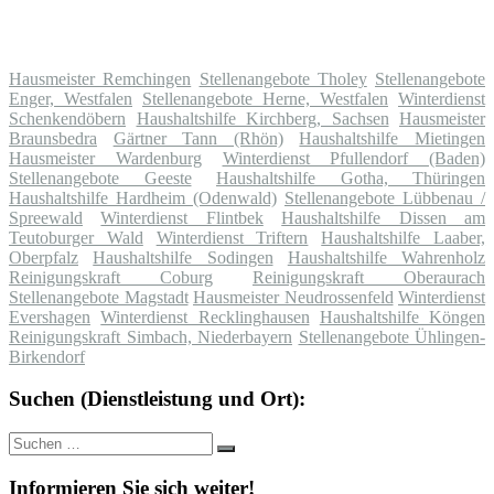
Hausmeister Remchingen
Stellenangebote Tholey
Stellenangebote
Enger, Westfalen
Stellenangebote Herne, Westfalen
Winterdienst
Schenkendöbern
Haushaltshilfe Kirchberg, Sachsen
Hausmeister
Braunsbedra
Gärtner Tann (Rhön)
Haushaltshilfe Mietingen
Hausmeister Wardenburg
Winterdienst Pfullendorf (Baden)
Stellenangebote Geeste
Haushaltshilfe Gotha, Thüringen
Haushaltshilfe Hardheim (Odenwald)
Stellenangebote Lübbenau /
Spreewald
Winterdienst Flintbek
Haushaltshilfe Dissen am
Teutoburger Wald
Winterdienst Triftern
Haushaltshilfe Laaber,
Oberpfalz
Haushaltshilfe Sodingen
Haushaltshilfe Wahrenholz
Reinigungskraft Coburg
Reinigungskraft Oberaurach
Stellenangebote Magstadt
Hausmeister Neudrossenfeld
Winterdienst
Evershagen
Winterdienst Recklinghausen
Haushaltshilfe Köngen
Reinigungskraft Simbach, Niederbayern
Stellenangebote Ühlingen-
Birkendorf
Suchen (Dienstleistung und Ort):
Suche
Suchen
nach:
Informieren Sie sich weiter!