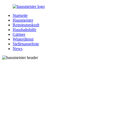
Zurück
zum
Startseite
Inhalt
1-
Alles
Hausmeister
Hausmeister.de
rund
Reinigungskraft
um
Haushaltshilfe
Ihren
Gärtner
Haushalt
Winterdienst
Stellenangebote
News