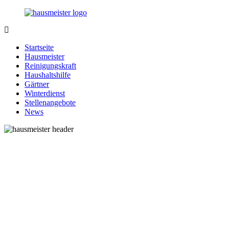
Zurück
zum
Inhalt
1-
Alles
Hausmeister.de
rund
Startseite
um
Hausmeister
Ihren
Reinigungskraft
Haushalt
Haushaltshilfe
Gärtner
Winterdienst
Stellenangebote
News