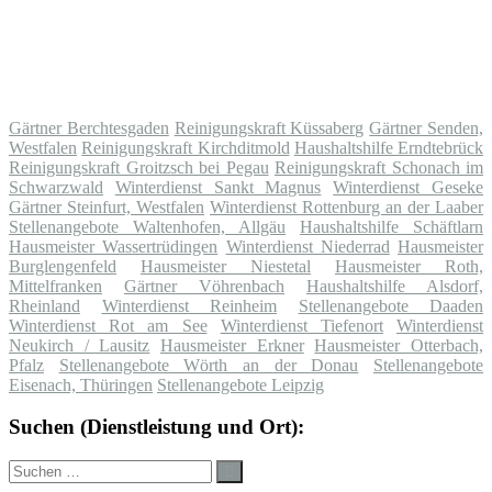
Gärtner Berchtesgaden
Reinigungskraft Küssaberg
Gärtner Senden,
Westfalen
Reinigungskraft Kirchditmold
Haushaltshilfe Erndtebrück
Reinigungskraft Groitzsch bei Pegau
Reinigungskraft Schonach im
Schwarzwald
Winterdienst Sankt Magnus
Winterdienst Geseke
Gärtner Steinfurt, Westfalen
Winterdienst Rottenburg an der Laaber
Stellenangebote Waltenhofen, Allgäu
Haushaltshilfe Schäftlarn
Hausmeister Wassertrüdingen
Winterdienst Niederrad
Hausmeister
Burglengenfeld
Hausmeister Niestetal
Hausmeister Roth,
Mittelfranken
Gärtner Vöhrenbach
Haushaltshilfe Alsdorf,
Rheinland
Winterdienst Reinheim
Stellenangebote Daaden
Winterdienst Rot am See
Winterdienst Tiefenort
Winterdienst
Neukirch / Lausitz
Hausmeister Erkner
Hausmeister Otterbach,
Pfalz
Stellenangebote Wörth an der Donau
Stellenangebote
Eisenach, Thüringen
Stellenangebote Leipzig
Suchen (Dienstleistung und Ort):
Suche
Suchen
nach: