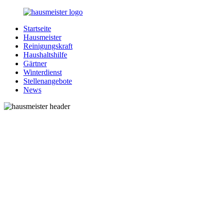
Zurück
zum
Startseite
Inhalt
1-
Alles
Hausmeister
Hausmeister.de
rund
Reinigungskraft
um
Haushaltshilfe
Ihren
Gärtner
Haushalt
Winterdienst
Stellenangebote
News