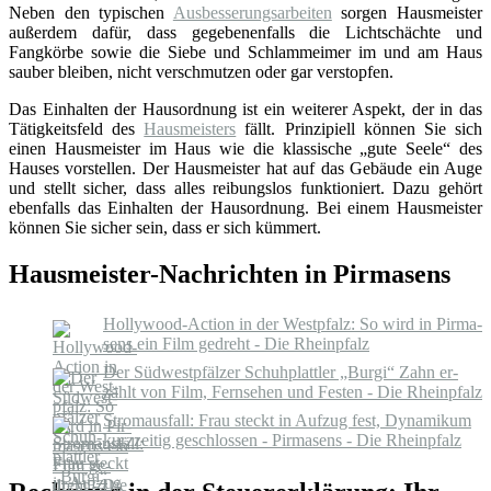
Neben den typischen
Ausbesserungsarbeiten
sorgen Hausmeister
außerdem dafür, dass gegebenenfalls die Lichtschächte und
Fangkörbe sowie die Siebe und Schlammeimer im und am Haus
sauber bleiben, nicht verschmutzen oder gar verstopfen.
Das Einhalten der Hausordnung ist ein weiterer Aspekt, der in das
Tätigkeitsfeld des
Hausmeisters
fällt. Prinzipiell können Sie sich
einen Hausmeister im Haus wie die klassische „gute Seele“ des
Hauses vorstellen. Der Hausmeister hat auf das Gebäude ein Auge
und stellt sicher, dass alles reibungslos funktioniert. Dazu gehört
ebenfalls das Einhalten der Hausordnung. Bei einem Hausmeister
können Sie sicher sein, dass er sich kümmert.
Hausmeister-Nachrichten in Pirmasens
Hollywood-​Action in der West­pfalz: So wird in Pir­ma­
sens ein Film ge­dreht - Die Rheinpfalz
Der Süd­west­pfäl­zer Schuh­platt­ler „Burgi“ Zahn er­
zählt von Film, Fern­se­hen und Fes­ten - Die Rheinpfalz
Stromausfall: Frau steckt in Aufzug fest, Dynamikum
kurzzeitig geschlossen - Pirmasens - Die Rheinpfalz