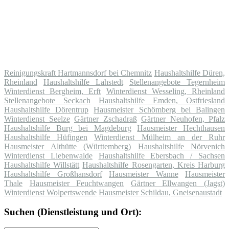
Reinigungskraft Hartmannsdorf bei Chemnitz
Haushaltshilfe Düren,
Rheinland
Haushaltshilfe Lahstedt
Stellenangebote Tegernheim
Winterdienst Bergheim, Erft
Winterdienst Wesseling, Rheinland
Stellenangebote Seckach
Haushaltshilfe Emden, Ostfriesland
Haushaltshilfe Dörentrup
Hausmeister Schömberg bei Balingen
Winterdienst Seelze
Gärtner Zschadraß
Gärtner Neuhofen, Pfalz
Haushaltshilfe Burg bei Magdeburg
Hausmeister Hechthausen
Haushaltshilfe Hüfingen
Winterdienst Mülheim an der Ruhr
Hausmeister Althütte (Württemberg)
Haushaltshilfe Nörvenich
Winterdienst Liebenwalde
Haushaltshilfe Ebersbach / Sachsen
Haushaltshilfe Willstätt
Haushaltshilfe Rosengarten, Kreis Harburg
Haushaltshilfe Großhansdorf
Hausmeister Wanne
Hausmeister
Thale
Hausmeister Feuchtwangen
Gärtner Ellwangen (Jagst)
Winterdienst Wolpertswende
Hausmeister Schildau, Gneisenaustadt
Suchen (Dienstleistung und Ort):