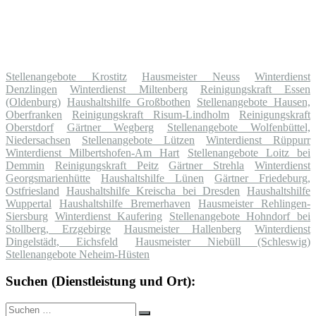
Stellenangebote Krostitz
Hausmeister Neuss
Winterdienst
Denzlingen
Winterdienst Miltenberg
Reinigungskraft Essen
(Oldenburg)
Haushaltshilfe Großbothen
Stellenangebote Hausen,
Oberfranken
Reinigungskraft Risum-Lindholm
Reinigungskraft
Oberstdorf
Gärtner Wegberg
Stellenangebote Wolfenbüttel,
Niedersachsen
Stellenangebote Lützen
Winterdienst Rüppurr
Winterdienst Milbertshofen-Am Hart
Stellenangebote Loitz bei
Demmin
Reinigungskraft Peitz
Gärtner Strehla
Winterdienst
Georgsmarienhütte
Haushaltshilfe Lünen
Gärtner Friedeburg,
Ostfriesland
Haushaltshilfe Kreischa bei Dresden
Haushaltshilfe
Wuppertal
Haushaltshilfe Bremerhaven
Hausmeister Rehlingen-
Siersburg
Winterdienst Kaufering
Stellenangebote Hohndorf bei
Stollberg, Erzgebirge
Hausmeister Hallenberg
Winterdienst
Dingelstädt, Eichsfeld
Hausmeister Niebüll (Schleswig)
Stellenangebote Neheim-Hüsten
Suchen (Dienstleistung und Ort):
Suche