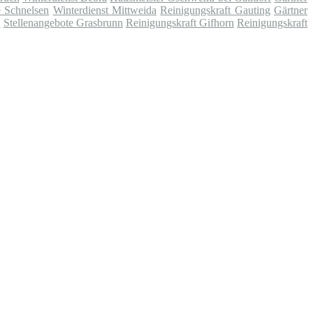
e Schnelsen
Winterdienst Mittweida
Reinigungskraft Gauting
Gärtner
d
Stellenangebote Grasbrunn
Reinigungskraft Gifhorn
Reinigungskraft