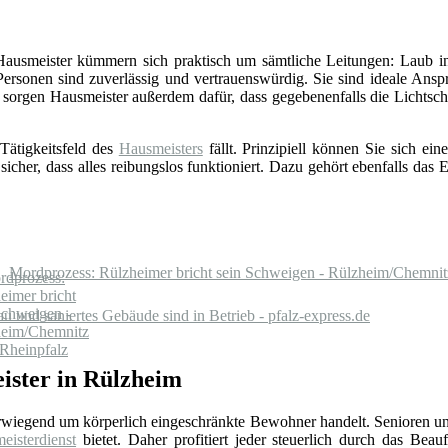
 Hausmeister kümmern sich praktisch um sämtliche Leitungen: Laub in
Personen sind zuverlässig und vertrauenswürdig. Sie sind ideale Ansp
sorgen Hausmeister außerdem dafür, dass gegebenenfalls die Lichts
Tätigkeitsfeld des
Hausmeisters
fällt. Prinzipiell können Sie sich e
 sicher, dass alles reibungslos funktioniert. Dazu gehört ebenfalls da
Mordprozess: Rülzheimer bricht sein Schweigen - Rülzheim/Chemnit
 und saniertes Gebäude sind in Betrieb - pfalz-express.de
ister in Rülzheim
erwiegend um körperlich eingeschränkte Bewohner handelt. Senioren un
eisterdienst
bietet. Daher profitiert jeder steuerlich durch das Beauf