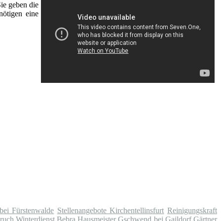
Sie geben die
nötigen eine
 bei Fürstenwalde
Stellenangebote Kirchentellinsfurt
Reinigungskraft
bruch
Winterdienst Bebra
Hausmeister Gschwend bei Gaildorf
Gärtner