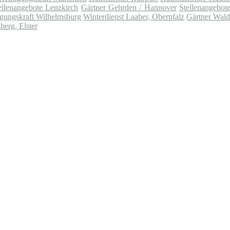
ellenangebote Lenzkirch
Gärtner Gehrden / Hannover
Stellenangebot
gungskraft Wilhelmsburg
Winterdienst Laaber, Oberpfalz
Gärtner Wal
erg, Elster