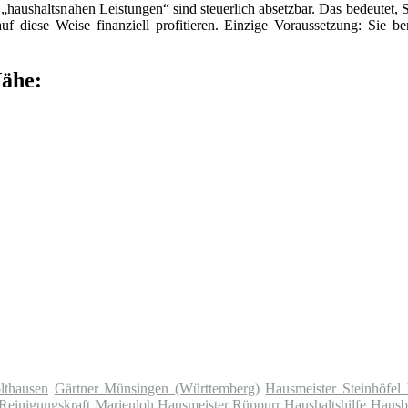
„haushaltsnahen Leistungen“ sind steuerlich absetzbar. Das bedeutet, 
f diese Weise finanziell profitieren. Einzige Voraussetzung: Sie be
Nähe:
lthausen
Gärtner Münsingen (Württemberg)
Hausmeister Steinhöfel
Reinigungskraft Marienloh
Hausmeister Rüppurr
Haushaltshilfe Haus