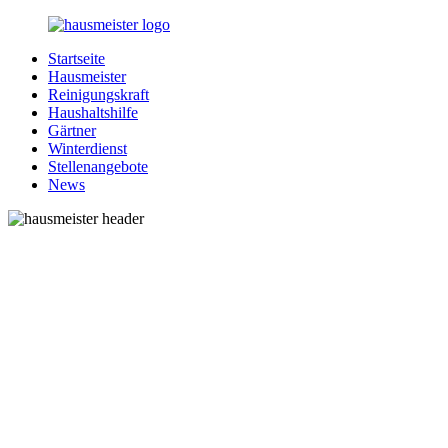
Zurück
zum
Startseite
Inhalt
1-
Alles
Hausmeister
Hausmeister.de
rund
Reinigungskraft
um
Haushaltshilfe
Ihren
Gärtner
Haushalt
Winterdienst
Stellenangebote
News