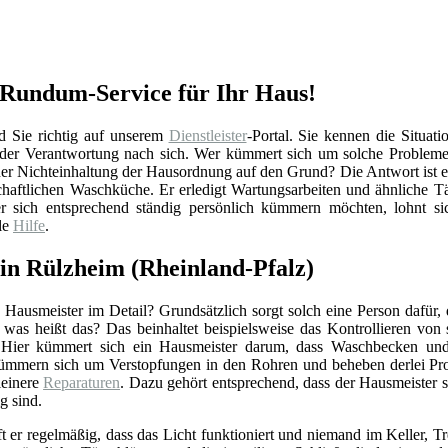
 Rundum-Service für Ihr Haus!
 Sie richtig auf unserem
Dienstleister
-Portal. Sie kennen die Situati
h der Verantwortung nach sich. Wer kümmert sich um solche Probleme
er Nichteinhaltung der Hausordnung auf den Grund? Die Antwort ist e
chaftlichen Waschküche. Er erledigt Wartungsarbeiten und ähnliche Tä
 sich entsprechend ständig persönlich kümmern möchten, lohnt sich
le
Hilfe
.
 in Rülzheim (Rheinland-Pfalz)
Hausmeister im Detail? Grundsätzlich sorgt solch eine Person dafür,
r was heißt das? Das beinhaltet beispielsweise das Kontrollieren vo
 Hier kümmert sich ein Hausmeister darum, dass Waschbecken und 
ümmern sich um Verstopfungen in den Rohren und beheben derlei Pro
einere
Reparaturen
. Dazu gehört entsprechend, dass der Hausmeister 
g sind.
ft er regelmäßig, dass das Licht funktioniert und niemand im Keller