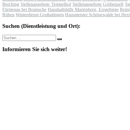
Berching
Stellenangebote Tempelhof
Stellenangebote Gröbenzell
St
Fürstenau bei Bramsche
Haushaltshilfe Marienberg, Erzgebirge
Reini
Rühen
Winterdienst Großaitingen
Hausmeister Schönewalde bei Herzb
Suchen (Dienstleistung und Ort):
Suche
Suchen
nach:
Informieren Sie sich weiter!