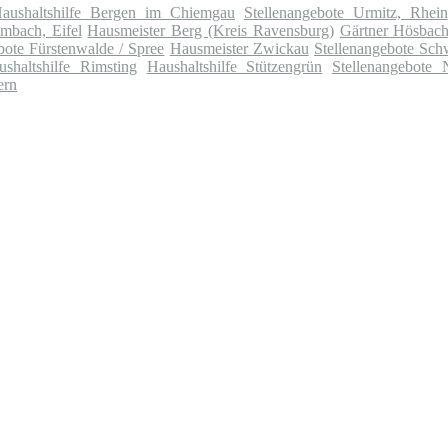
aushaltshilfe Bergen im Chiemgau
Stellenangebote Urmitz, Rhein
mbach, Eifel
Hausmeister Berg (Kreis Ravensburg)
Gärtner Hösbac
bote Fürstenwalde / Spree
Hausmeister Zwickau
Stellenangebote Sc
ushaltshilfe Rimsting
Haushaltshilfe Stützengrün
Stellenangebote
ern