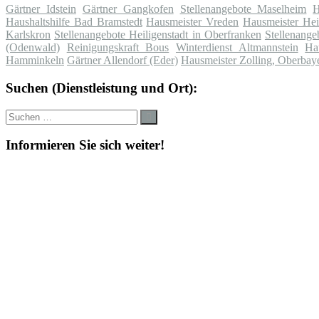
Gärtner Idstein
Gärtner Gangkofen
Stellenangebote Maselheim
H
Haushaltshilfe Bad Bramstedt
Hausmeister Vreden
Hausmeister Hei
Karlskron
Stellenangebote Heiligenstadt in Oberfranken
Stellenange
(Odenwald)
Reinigungskraft Bous
Winterdienst Altmannstein
Ha
Hamminkeln
Gärtner Allendorf (Eder)
Hausmeister Zolling, Oberbay
Suchen (Dienstleistung und Ort):
Suche
Suchen
nach:
Informieren Sie sich weiter!