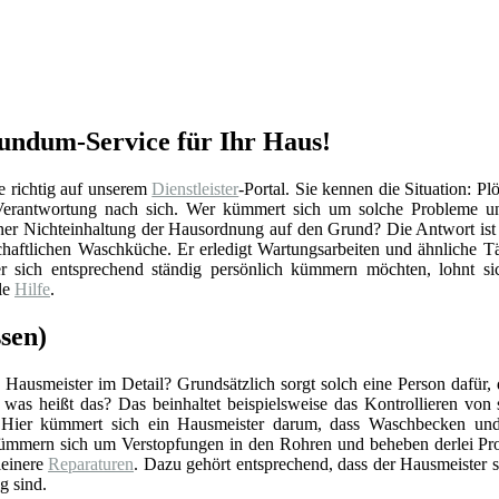
Rundum-Service für Ihr Haus!
e richtig auf unserem
Dienstleister
-Portal. Sie kennen die Situation: Pl
 Verantwortung nach sich. Wer kümmert sich um solche Probleme un
ner Nichteinhaltung der Hausordnung auf den Grund? Die Antwort ist 
chaftlichen Waschküche. Er erledigt Wartungsarbeiten und ähnliche Tä
 sich entsprechend ständig persönlich kümmern möchten, lohnt sich
le
Hilfe
.
sen)
Hausmeister im Detail? Grundsätzlich sorgt solch eine Person dafür,
r was heißt das? Das beinhaltet beispielsweise das Kontrollieren vo
 Hier kümmert sich ein Hausmeister darum, dass Waschbecken und 
ümmern sich um Verstopfungen in den Rohren und beheben derlei Pro
einere
Reparaturen
. Dazu gehört entsprechend, dass der Hausmeister 
g sind.