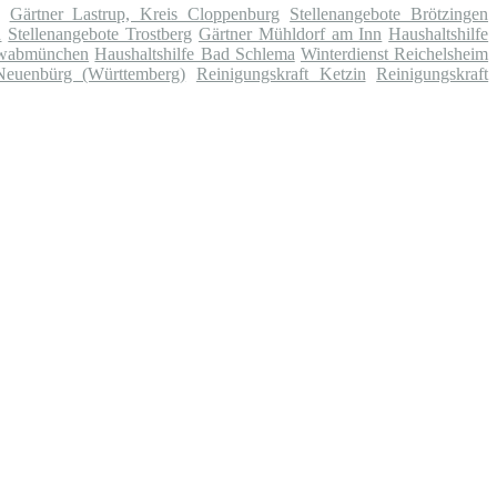
Gärtner Lastrup, Kreis Cloppenburg
Stellenangebote Brötzingen
h
Stellenangebote Trostberg
Gärtner Mühldorf am Inn
Haushaltshilfe
hwabmünchen
Haushaltshilfe Bad Schlema
Winterdienst Reichelsheim
 Neuenbürg (Württemberg)
Reinigungskraft Ketzin
Reinigungskraft