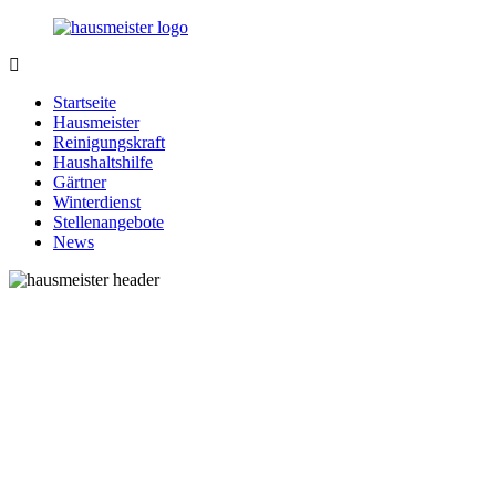
Zurück
zum
Inhalt
1-
Alles
Hausmeister.de
rund
Startseite
um
Hausmeister
Ihren
Reinigungskraft
Haushalt
Haushaltshilfe
Gärtner
Winterdienst
Stellenangebote
News