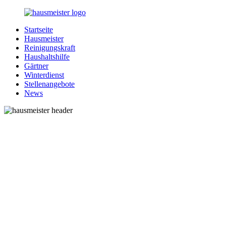
Zurück
zum
Startseite
Inhalt
1-
Alles
Hausmeister
Hausmeister.de
rund
Reinigungskraft
um
Haushaltshilfe
Ihren
Gärtner
Haushalt
Winterdienst
Stellenangebote
News