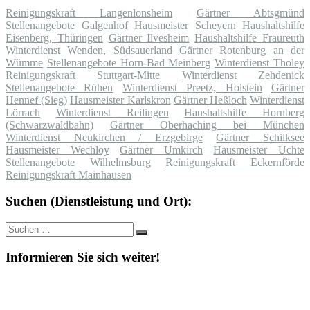
Reinigungskraft Langenlonsheim
Gärtner Abtsgmünd
Stellenangebote Galgenhof
Hausmeister Scheyern
Haushaltshilfe
Eisenberg, Thüringen
Gärtner Ilvesheim
Haushaltshilfe Fraureuth
Winterdienst Wenden, Südsauerland
Gärtner Rotenburg an der
Wümme
Stellenangebote Horn-Bad Meinberg
Winterdienst Tholey
Reinigungskraft Stuttgart-Mitte
Winterdienst Zehdenick
Stellenangebote Rühen
Winterdienst Preetz, Holstein
Gärtner
Hennef (Sieg)
Hausmeister Karlskron
Gärtner Heßloch
Winterdienst
Lörrach
Winterdienst Reilingen
Haushaltshilfe Hornberg
(Schwarzwaldbahn)
Gärtner Oberhaching bei München
Winterdienst Neukirchen / Erzgebirge
Gärtner Schilksee
Hausmeister Wechloy
Gärtner Umkirch
Hausmeister Uchte
Stellenangebote Wilhelmsburg
Reinigungskraft Eckernförde
Reinigungskraft Mainhausen
Suchen (Dienstleistung und Ort):
Suche
Suchen
nach:
Informieren Sie sich weiter!