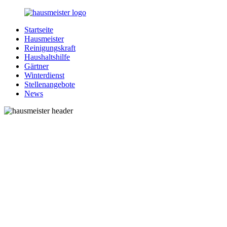
Zurück
zum
Startseite
Inhalt
1-
Alles
Hausmeister
Hausmeister.de
rund
Reinigungskraft
um
Haushaltshilfe
Ihren
Gärtner
Haushalt
Winterdienst
Stellenangebote
News