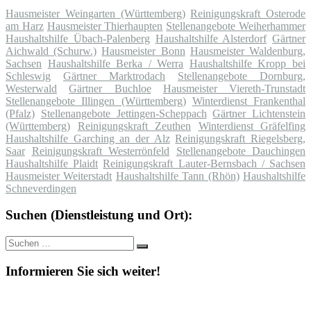
Hausmeister Weingarten (Württemberg)
Reinigungskraft Osterode
am Harz
Hausmeister Thierhaupten
Stellenangebote Weiherhammer
Haushaltshilfe Übach-Palenberg
Haushaltshilfe Alsterdorf
Gärtner
Aichwald (Schurw.)
Hausmeister Bonn
Hausmeister Waldenburg,
Sachsen
Haushaltshilfe Berka / Werra
Haushaltshilfe Kropp bei
Schleswig
Gärtner Marktrodach
Stellenangebote Dornburg,
Westerwald
Gärtner Buchloe
Hausmeister Viereth-Trunstadt
Stellenangebote Illingen (Württemberg)
Winterdienst Frankenthal
(Pfalz)
Stellenangebote Jettingen-Scheppach
Gärtner Lichtenstein
(Württemberg)
Reinigungskraft Zeuthen
Winterdienst Gräfelfing
Haushaltshilfe Garching an der Alz
Reinigungskraft Riegelsberg,
Saar
Reinigungskraft Westerrönfeld
Stellenangebote Dauchingen
Haushaltshilfe Plaidt
Reinigungskraft Lauter-Bernsbach / Sachsen
Hausmeister Weiterstadt
Haushaltshilfe Tann (Rhön)
Haushaltshilfe
Schneverdingen
Suchen (Dienstleistung und Ort):
Suche
Suchen
nach:
Informieren Sie sich weiter!