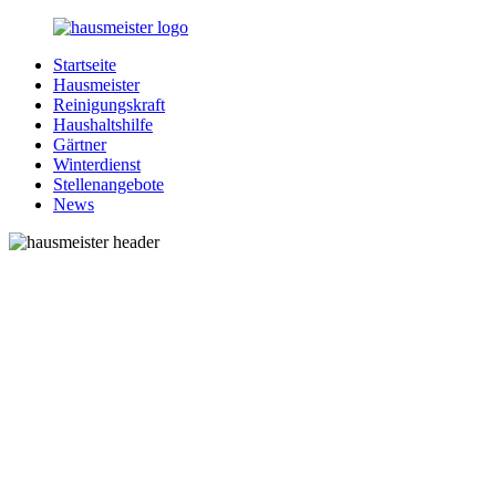
Zurück
zum
Startseite
Inhalt
1-
Alles
Hausmeister
Hausmeister.de
rund
Reinigungskraft
um
Haushaltshilfe
Ihren
Gärtner
Haushalt
Winterdienst
Stellenangebote
News