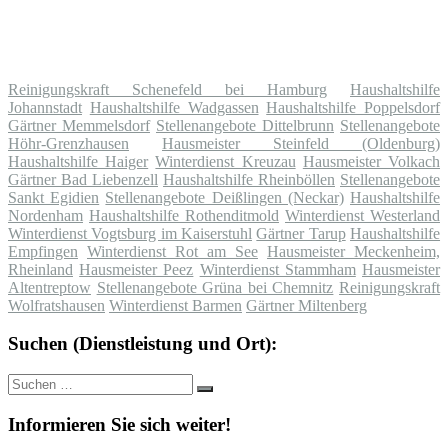
Reinigungskraft Schenefeld bei Hamburg
Haushaltshilfe
Johannstadt
Haushaltshilfe Wadgassen
Haushaltshilfe Poppelsdorf
Gärtner Memmelsdorf
Stellenangebote Dittelbrunn
Stellenangebote
Höhr-Grenzhausen
Hausmeister Steinfeld (Oldenburg)
Haushaltshilfe Haiger
Winterdienst Kreuzau
Hausmeister Volkach
Gärtner Bad Liebenzell
Haushaltshilfe Rheinböllen
Stellenangebote
Sankt Egidien
Stellenangebote Deißlingen (Neckar)
Haushaltshilfe
Nordenham
Haushaltshilfe Rothenditmold
Winterdienst Westerland
Winterdienst Vogtsburg im Kaiserstuhl
Gärtner Tarup
Haushaltshilfe
Empfingen
Winterdienst Rot am See
Hausmeister Meckenheim,
Rheinland
Hausmeister Peez
Winterdienst Stammham
Hausmeister
Altentreptow
Stellenangebote Grüna bei Chemnitz
Reinigungskraft
Wolfratshausen
Winterdienst Barmen
Gärtner Miltenberg
Suchen (Dienstleistung und Ort):
Suche
Suchen
nach:
Informieren Sie sich weiter!