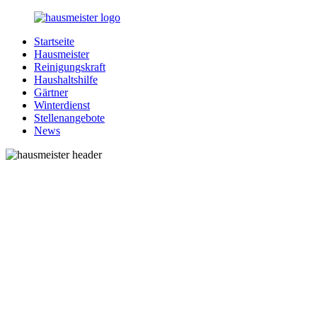
Zurück
zum
Startseite
Inhalt
1-
Alles
Hausmeister
Hausmeister.de
rund
Reinigungskraft
um
Haushaltshilfe
Ihren
Gärtner
Haushalt
Winterdienst
Stellenangebote
News