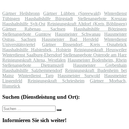
Gärtner Heilsbronn
Gärtner Lübben (Spreewald)
Winterdienst
Tübingen
Haushaltshilfe Bürgstadt
Stellenangebote Kreuzau
Haushaltshilfe Sylt-Ost
Reinigungskraft Altdorf (Kreis Böblingen)
Gärtner Rabenau, Sachsen
Haushaltshilfe Bötzingen
Stellenangebote Gumtow
Hausmeister Schwanau
Hausmeister
Ostrau, Sachsen
Hausmeister Bad Hersfeld
Winterdienst
Universitätsviertel
Gärtner Bissendorf, Kreis Osnabrück
Haushaltshilfe Halstenbek, Holstein
Reinigungskraft Heusweiler
Winterdienst Saalburg-Ebersdorf
Stellenangebote Osterode am Harz
Reinigungskraft Altena, Westfalen
Hausmeister Bodenheim, Rhein
Stellenangebote Dietramszell
Hausmeister Grebenhain
Haushaltshilfe Salzhemmendorf
Reinigungskraft Budenheim bei
Mainz
Winterdienst Tarp
Hausmeister Surwold
Hausmeister
Lingenfeld
Reinigungskraft Schriesheim
Gärtner Morbach,
Hunsrück
Suchen (Dienstleistung und Ort):
Suche
Suchen
nach:
Informieren Sie sich weiter!