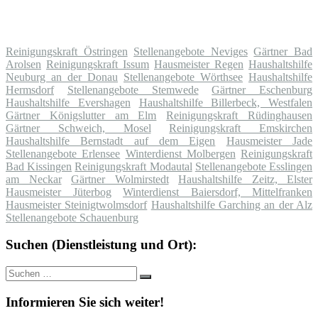
Reinigungskraft Östringen
Stellenangebote Neviges
Gärtner Bad
Arolsen
Reinigungskraft Issum
Hausmeister Regen
Haushaltshilfe
Neuburg an der Donau
Stellenangebote Wörthsee
Haushaltshilfe
Hermsdorf
Stellenangebote Stemwede
Gärtner Eschenburg
Haushaltshilfe Evershagen
Haushaltshilfe Billerbeck, Westfalen
Gärtner Königslutter am Elm
Reinigungskraft Rüdinghausen
Gärtner Schweich, Mosel
Reinigungskraft Emskirchen
Haushaltshilfe Bernstadt auf dem Eigen
Hausmeister Jade
Stellenangebote Erlensee
Winterdienst Molbergen
Reinigungskraft
Bad Kissingen
Reinigungskraft Modautal
Stellenangebote Esslingen
am Neckar
Gärtner Wolmirstedt
Haushaltshilfe Zeitz, Elster
Hausmeister Jüterbog
Winterdienst Baiersdorf, Mittelfranken
Hausmeister Steinigtwolmsdorf
Haushaltshilfe Garching an der Alz
Stellenangebote Schauenburg
Suchen (Dienstleistung und Ort):
Suche
Suchen
nach:
Informieren Sie sich weiter!