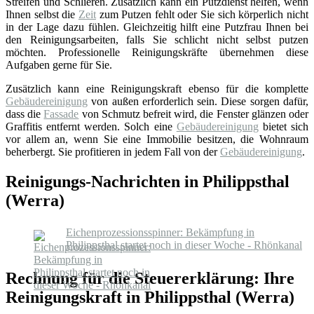
Streifen und Schlieren. Zusätzlich kann ein Putzdienst helfen, wenn
Ihnen selbst die
Zeit
zum Putzen fehlt oder Sie sich körperlich nicht
in der Lage dazu fühlen. Gleichzeitig hilft eine Putzfrau Ihnen bei
den Reinigungsarbeiten, falls Sie schlicht nicht selbst putzen
möchten. Professionelle Reinigungskräfte übernehmen diese
Aufgaben gerne für Sie.
Zusätzlich kann eine Reinigungskraft ebenso für die komplette
Gebäudereinigung
von außen erforderlich sein. Diese sorgen dafür,
dass die
Fassade
von Schmutz befreit wird, die Fenster glänzen oder
Graffitis entfernt werden. Solch eine
Gebäudereinigung
bietet sich
vor allem an, wenn Sie eine Immobilie besitzen, die Wohnraum
beherbergt. Sie profitieren in jedem Fall von der
Gebäudereinigung
.
Reinigungs-Nachrichten in Philippsthal
(Werra)
Eichenprozessionsspinner: Bekämpfung in
Philippsthal startet noch in dieser Woche - Rhönkanal
Rechnung für die Steuererklärung: Ihre
Reinigungskraft in Philippsthal (Werra)