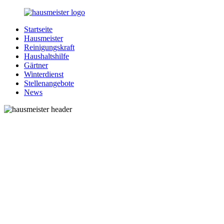
Zurück
zum
Startseite
Inhalt
1-
Alles
Hausmeister
Hausmeister.de
rund
Reinigungskraft
um
Haushaltshilfe
Ihren
Gärtner
Haushalt
Winterdienst
Stellenangebote
News