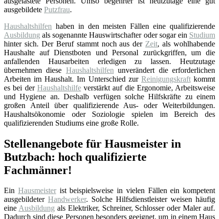
ausgelastete Personen. Umso begehrter ist heutzutage eine gut
ausgebildete
Putzfrau
.
Haushaltshilfen
haben in den meisten Fällen eine qualifizierende
Ausbildung
als sogenannte Hauswirtschafter oder sogar ein
Studium
hinter sich. Der Beruf stammt noch aus der
Zeit
, als wohlhabende
Haushalte auf Dienstboten und Personal zurückgriffen, um die
anfallenden Hausarbeiten erledigen zu lassen. Heutzutage
übernehmen diese
Haushaltshilfen
unverändert die erforderlichen
Arbeiten im Haushalt. Im Unterschied zur
Reinigungskraft
kommt
es bei der
Haushaltshilfe
verstärkt auf die Ergonomie, Arbeitsweise
und Hygiene an. Deshalb verfügen solche Hilfskräfte zu einem
großen Anteil über qualifizierende Aus- oder Weiterbildungen.
Haushaltsökonomie oder Soziologie spielen im Bereich des
qualifizierenden Studiums eine große Rolle.
Stellenangebote für Hausmeister in
Butzbach: hoch qualifizierte
Fachmänner!
Ein
Hausmeister
ist beispielsweise in vielen Fällen ein kompetent
ausgebildeter
Handwerker
. Solche Hilfsdienstleister weisen häufig
eine
Ausbildung
als Elektriker, Schreiner, Schlosser oder Maler auf.
Dadurch sind diese Personen besonders geeignet, um in einem Haus