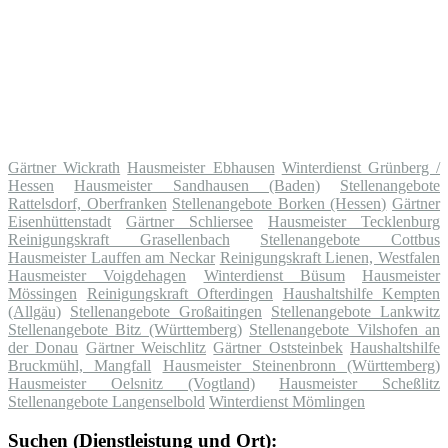
Gärtner Wickrath
Hausmeister Ebhausen
Winterdienst Grünberg /
Hessen
Hausmeister Sandhausen (Baden)
Stellenangebote
Rattelsdorf, Oberfranken
Stellenangebote Borken (Hessen)
Gärtner
Eisenhüttenstadt
Gärtner Schliersee
Hausmeister Tecklenburg
Reinigungskraft Grasellenbach
Stellenangebote Cottbus
Hausmeister Lauffen am Neckar
Reinigungskraft Lienen, Westfalen
Hausmeister Voigdehagen
Winterdienst Büsum
Hausmeister
Mössingen
Reinigungskraft Ofterdingen
Haushaltshilfe Kempten
(Allgäu)
Stellenangebote Großaitingen
Stellenangebote Lankwitz
Stellenangebote Bitz (Württemberg)
Stellenangebote Vilshofen an
der Donau
Gärtner Weischlitz
Gärtner Oststeinbek
Haushaltshilfe
Bruckmühl, Mangfall
Hausmeister Steinenbronn (Württemberg)
Hausmeister Oelsnitz (Vogtland)
Hausmeister Scheßlitz
Stellenangebote Langenselbold
Winterdienst Mömlingen
Suchen (Dienstleistung und Ort):