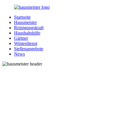
Zurück
zum
Startseite
Inhalt
1-
Alles
Hausmeister
Hausmeister.de
rund
Reinigungskraft
um
Haushaltshilfe
Ihren
Gärtner
Haushalt
Winterdienst
Stellenangebote
News