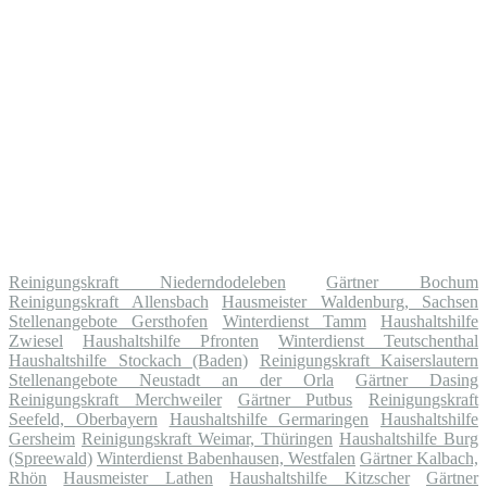
Reinigungskraft Niederndodeleben
Gärtner Bochum
Reinigungskraft Allensbach
Hausmeister Waldenburg, Sachsen
Stellenangebote Gersthofen
Winterdienst Tamm
Haushaltshilfe
Zwiesel
Haushaltshilfe Pfronten
Winterdienst Teutschenthal
Haushaltshilfe Stockach (Baden)
Reinigungskraft Kaiserslautern
Stellenangebote Neustadt an der Orla
Gärtner Dasing
Reinigungskraft Merchweiler
Gärtner Putbus
Reinigungskraft
Seefeld, Oberbayern
Haushaltshilfe Germaringen
Haushaltshilfe
Gersheim
Reinigungskraft Weimar, Thüringen
Haushaltshilfe Burg
(Spreewald)
Winterdienst Babenhausen, Westfalen
Gärtner Kalbach,
Rhön
Hausmeister Lathen
Haushaltshilfe Kitzscher
Gärtner