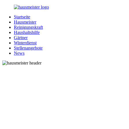
Zurück
zum
Startseite
Inhalt
1-
Alles
Hausmeister
Hausmeister.de
rund
Reinigungskraft
um
Haushaltshilfe
Ihren
Gärtner
Haushalt
Winterdienst
Stellenangebote
News