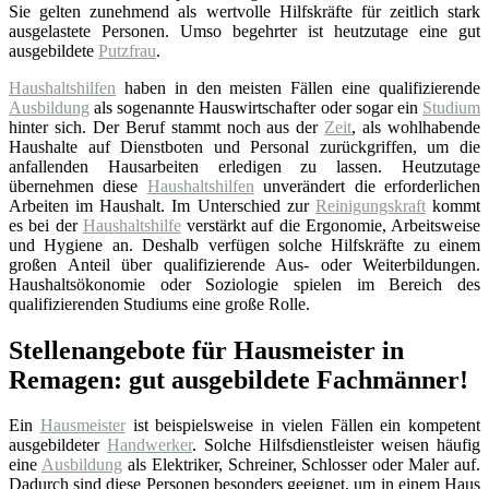
Sie gelten zunehmend als wertvolle Hilfskräfte für zeitlich stark
ausgelastete Personen. Umso begehrter ist heutzutage eine gut
ausgebildete
Putzfrau
.
Haushaltshilfen
haben in den meisten Fällen eine qualifizierende
Ausbildung
als sogenannte Hauswirtschafter oder sogar ein
Studium
hinter sich. Der Beruf stammt noch aus der
Zeit
, als wohlhabende
Haushalte auf Dienstboten und Personal zurückgriffen, um die
anfallenden Hausarbeiten erledigen zu lassen. Heutzutage
übernehmen diese
Haushaltshilfen
unverändert die erforderlichen
Arbeiten im Haushalt. Im Unterschied zur
Reinigungskraft
kommt
es bei der
Haushaltshilfe
verstärkt auf die Ergonomie, Arbeitsweise
und Hygiene an. Deshalb verfügen solche Hilfskräfte zu einem
großen Anteil über qualifizierende Aus- oder Weiterbildungen.
Haushaltsökonomie oder Soziologie spielen im Bereich des
qualifizierenden Studiums eine große Rolle.
Stellenangebote für Hausmeister in
Remagen: gut ausgebildete Fachmänner!
Ein
Hausmeister
ist beispielsweise in vielen Fällen ein kompetent
ausgebildeter
Handwerker
. Solche Hilfsdienstleister weisen häufig
eine
Ausbildung
als Elektriker, Schreiner, Schlosser oder Maler auf.
Dadurch sind diese Personen besonders geeignet, um in einem Haus