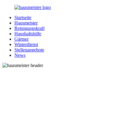
Zurück
zum
Startseite
Inhalt
1-
Alles
Hausmeister
Hausmeister.de
rund
Reinigungskraft
um
Haushaltshilfe
Ihren
Gärtner
Haushalt
Winterdienst
Stellenangebote
News