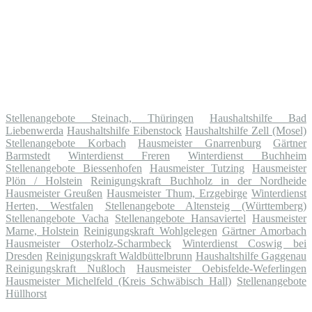
Stellenangebote Steinach, Thüringen
Haushaltshilfe Bad
Liebenwerda
Haushaltshilfe Eibenstock
Haushaltshilfe Zell (Mosel)
Stellenangebote Korbach
Hausmeister Gnarrenburg
Gärtner
Barmstedt
Winterdienst Freren
Winterdienst Buchheim
Stellenangebote Biessenhofen
Hausmeister Tutzing
Hausmeister
Plön / Holstein
Reinigungskraft Buchholz in der Nordheide
Hausmeister Greußen
Hausmeister Thum, Erzgebirge
Winterdienst
Herten, Westfalen
Stellenangebote Altensteig (Württemberg)
Stellenangebote Vacha
Stellenangebote Hansaviertel
Hausmeister
Marne, Holstein
Reinigungskraft Wohlgelegen
Gärtner Amorbach
Hausmeister Osterholz-Scharmbeck
Winterdienst Coswig bei
Dresden
Reinigungskraft Waldbüttelbrunn
Haushaltshilfe Gaggenau
Reinigungskraft Nußloch
Hausmeister Oebisfelde-Weferlingen
Hausmeister Michelfeld (Kreis Schwäbisch Hall)
Stellenangebote
Hüllhorst