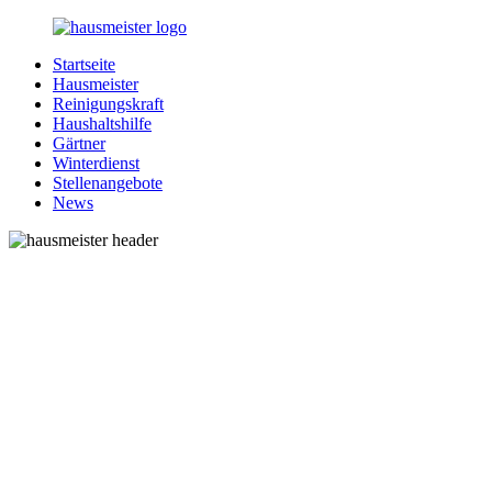
Zurück
zum
Startseite
Inhalt
1-
Alles
Hausmeister
Hausmeister.de
rund
Reinigungskraft
um
Haushaltshilfe
Ihren
Gärtner
Haushalt
Winterdienst
Stellenangebote
News