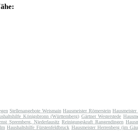
Nähe:
egen
Stellenangebote Weismain
Hausmeister Römerstein
Hausmeister
shaltshilfe Königsbronn (Württemberg)
Gärtner Westerstede
Hausme
enst Spremberg, Niederlausitz
Reinigungskraft Rangendingen
Hausm
Olm
Haushaltshilfe Fürstenfeldbruck
Hausmeister Herrenberg (im Gäu