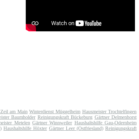
 Zeil am Main
Winterdienst Müggelheim
Hausmeister Trochtelfingen
ister Baumholder
Reinigungskraft Bückeburg
Gärtner Delmenhorst
eister Metelen
Gärtner Winnweiler
Haushaltshilfe Gau-Odernheim
)
Haushaltshilfe Höxter
Gärtner Leer (Ostfriesland)
Reinigungskraft