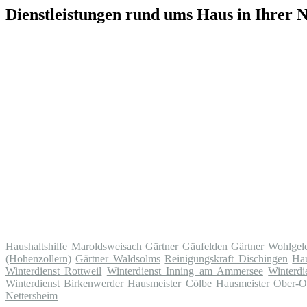
Dienstleistungen rund ums Haus in Ihrer 
Haushaltshilfe Maroldsweisach
Gärtner Gäufelden
Gärtner Wohlgel
(Hohenzollern)
Gärtner Waldsolms
Reinigungskraft Dischingen
Hau
Winterdienst Rottweil
Winterdienst Inning am Ammersee
Winterdi
Winterdienst Birkenwerder
Hausmeister Cölbe
Hausmeister Ober-
Nettersheim