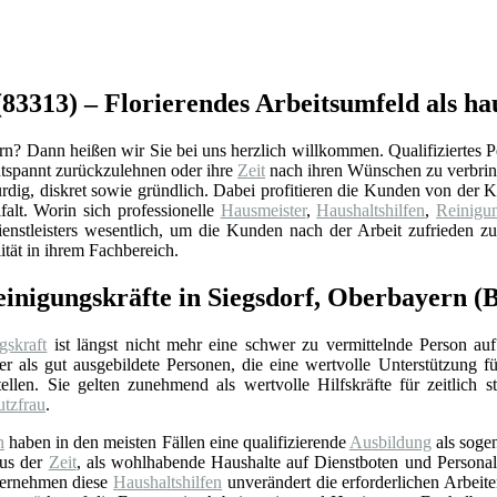
83313) – Florierendes Arbeitsumfeld als hau
n? Dann heißen wir Sie bei uns herzlich willkommen. Qualifiziertes Per
tspannt zurückzulehnen oder ihre
Zeit
nach ihren Wünschen zu verbrin
ürdig, diskret sowie gründlich. Dabei profitieren die Kunden von der
lfalt. Worin sich professionelle
Hausmeister
,
Haushaltshilfen
,
Reinigun
enstleisters wesentlich, um die Kunden nach der Arbeit zufrieden zu
tät in ihrem Fachbereich.
einigungskräfte in Siegsdorf, Oberbayern (
gskraft
ist längst nicht mehr eine schwer zu vermittelnde Person auf
r als gut ausgebildete Personen, die eine wertvolle Unterstützung f
ellen. Sie gelten zunehmend als wertvolle Hilfskräfte für zeitlich 
utzfrau
.
n
haben in den meisten Fällen eine qualifizierende
Ausbildung
als soge
aus der
Zeit
, als wohlhabende Haushalte auf Dienstboten und Personal 
bernehmen diese
Haushaltshilfen
unverändert die erforderlichen Arbeit