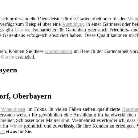
ich professionelle Dienstleister für die Gartenarbeit oder für den
Winte
verfügt zum Beispiel über eine
Ausbildung
in einer Gärtnerei oder b
 Es gibt
Gärtner
, Facharbeiter für Gartenbau oder auch Friedhofs- und 
s Gartenbaus erfolgreich absolviert haben. Diese Qualifikationen ma
onen. Können Sie diese
Kompetenzen
im Bereich der Gartenarbeit vorw
d
Garten
essenziell.
bayern
dorf, Oberbayern
n
Winterdienst
im Fokus. In vielen Fällen stehen qualifizierte
Hausmei
rsonen weisen für gewöhnlich eine Ausbildung im handwerklichen 
reiner, Schlosser oder Maurer sind. Vielmehr ist es erforderlich, dass 
it im
Winter
gründlich und zuverlässig für Ihre Kunden zu erledigen. 
nst
etwas für Sie.