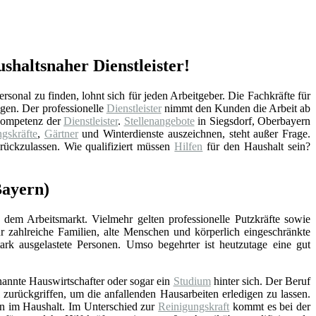
shaltsnaher Dienstleister!
sonal zu finden, lohnt sich für jeden Arbeitgeber. Die Fachkräfte für
gen. Der professionelle
Dienstleister
nimmt den Kunden die Arbeit ab
 Kompetenz der
Dienstleister
.
Stellenangebote
in Siegsdorf, Oberbayern
gskräfte
,
Gärtner
und Winterdienste auszeichnen, steht außer Frage.
rückzulassen. Wie qualifiziert müssen
Hilfen
für den Haushalt sein?
Bayern)
 dem Arbeitsmarkt. Vielmehr gelten professionelle Putzkräfte sowie
ür zahlreiche Familien, alte Menschen und körperlich eingeschränkte
stark ausgelastete Personen. Umso begehrter ist heutzutage eine gut
nannte Hauswirtschafter oder sogar ein
Studium
hinter sich. Der Beruf
zurückgriffen, um die anfallenden Hausarbeiten erledigen zu lassen.
en im Haushalt. Im Unterschied zur
Reinigungskraft
kommt es bei der