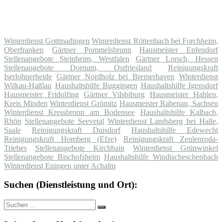
Winterdienst Gottmadingen
Winterdienst Röttenbach bei Forchheim,
Oberfranken
Gärtner Pommelsbrunn
Hausmeister Epfendorf
Stellenangebote Steinheim, Westfalen
Gärtner Lorsch, Hessen
Stellenangebote Dornum, Ostfriesland
Reinigungskraft
Iserlohnerheide
Gärtner Nordholz bei Bremerhaven
Winterdienst
Wilkau-Haßlau
Haushaltshilfe Buggingen
Haushaltshilfe Igensdorf
Hausmeister Fridolfing
Gärtner Vilsbiburg
Hausmeister Hahlen,
Kreis Minden
Winterdienst Grömitz
Hausmeister Rabenau, Sachsen
Winterdienst Kressbronn am Bodensee
Haushaltshilfe Kalbach,
Rhön
Stellenangebote Seevetal
Winterdienst Landsberg bei Halle,
Saale
Reinigungskraft Duisdorf
Haushaltshilfe Edewecht
Reinigungskraft Homberg (Efze)
Reinigungskraft Zeulenroda-
Triebes
Stellenangebote Kirchhain
Winterdienst Grünwinkel
Stellenangebote Bischofsheim
Haushaltshilfe Windischeschenbach
Winterdienst Eningen unter Achalm
Suchen (Dienstleistung und Ort):
Suche
Suchen
nach: