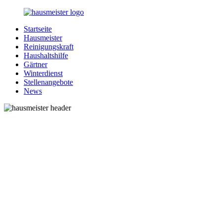
Zurück
zum
Startseite
Inhalt
1-
Alles
Hausmeister
Hausmeister.de
rund
Reinigungskraft
um
Haushaltshilfe
Ihren
Gärtner
Haushalt
Winterdienst
Stellenangebote
News