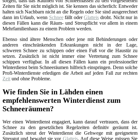
sorgen, dass das Räumen von Schneemassen zu den vorgesehenen
Zeiten für Sie nicht möglich ist. Sie kennen das sicherlich: Entweder
halten sich Nachbarn nicht an die Regeln oder Sie sind ausgerechnet
dann im Urlaub, wenn
Schnee
fällt oder
Glatteis
droht. Nicht nur in
diesen Fällen kann die Räum- und Streupflicht vor allem in einem
Mehrfamilienhaus zu einem Problem werden.
Ebenso sind ältere Menschen oder jene mit Behinderungen oder
anderen einschränkenden Erkrankungen nicht in der Lage,
schweren Schnee zu schippen oder einen Fuß vor die Haustür zu
setzen. Zusätzlich ist nicht immer eine Vertretung zum Schnee
schippen verfügbar. In all diesen Fällen kann ein professioneller
Winterdienst beim Schneeräumen hilfreich einspringen. Denn solche
Profi-Winterdienste erledigen die Arbeit auf jeden Fall zur rechten
Zeit
und ohne Probleme.
Wie finden Sie in Lähden einen
empfehlenswerten Winterdienst zum
Schneeräumen?
Wer einen Winterdienst engagiert, kann darauf vertrauen, dass der
Schnee zu den gesetzlichen Regelzeiten definitiv geräumt ist.
Zusätzlich streut der Winterdienst die Gehwege mit geeignetem
Streugut und bewahrt sie vor
Glatteis
. Auf diese Weise müssen Sie