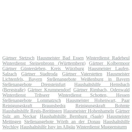
Gärtner Stetzsch
Hausmeister Bad Essen
Winterdienst Radebeul
Winterdienst Steinenbronn (Württemberg)
Gärtner Kolbermoor
Gärtner Güntersleben, Kreis Würzburg
Hausmeister Laufen,
Salzach
Gärtner Stadtroda
Gärtner Vaterstetten
Hausmeister
Lichtenfels, Bayern
Stellenangebote Weißenburg in Bayern
Stellenangebote Drensteinfurt
Haushaltshilfe Hemsbach
(Bergstraße)
Gärtner Krummendorf
Gärtner Rimbach, Odenwald
Winterdienst Tribseer
Winterdienst Schotten, Hessen
Stellenangebote Lommatzsch
Hausmeister Hohenwart, Paar
Reinigungskraft Braunsbedra
Reinigungskraft Bohmte
Haushaltshilfe Regis-Breitingen
Hausmeister Hohenhameln
Gärtner
Sulz am Neckar
Haushaltshilfe Bernburg (Saale)
Hausmeister
Meitingen
Stellenangebote Wörth an der Donau
Haushaltshilfe
Wechloy
Haushaltshilfe Isny im Allgäu
Winterdienst Muggensturm