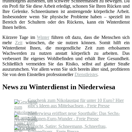
frühmorgens aufstehen, um schwere Schneemassen zu bewegen. Da
ein Profi für Sie diese Arbeit erledigt, schonen Sie Ihren Rücken und
Ihre Gelenke. Schneeräumen ist anstrengende körperliche Arbeit.
Insbesondere wenn Sie physische Probleme haben – speziell im
Bereich der Schultern oder des Rückens, kann ein Winterdienst
Ihnen helfen.
Kürzere Tage im
Winter
führen oft dazu, dass die Menschen sich
mehr
Zeit
wünschen, die sie nutzen können. Somit hilft ein
Winterdienst Ihnen, die morgendliche Zeit zum erholsamen
Wachwerden zu nutzen anstatt körperlich zu arbeiten. Das
verbessert Ihr eigenes Wohlbefinden und erhält Ihre Gesundheit.
Schließlich vermeiden Sie das Risiko, selbst auf glatter Straße
auszurutschen. Vor allem wenn Sie sich bereits älter sind, profitieren
Sie von dem Einstellen professioneller
Dienstleister
.
News zu Winterdienst in Niederwiesa
Geschenk zum Nikolaustag für unter 10 Euro? Hier
gibt‘s Ideen aus Mittelsachsen - Freie Presse
Niederwiesa eröffnet neue Sporthalle: Das Sechs-
Millionen-Euro-Wunder - Freie Presse
Vorsicht, Satire: Schneemann, Schneefrau,
Schneedivers - Freie Presse