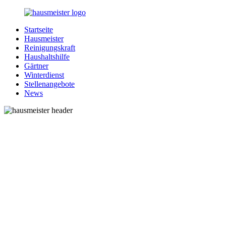
Zurück
zum
Startseite
Inhalt
1-
Alles
Hausmeister
Hausmeister.de
rund
Reinigungskraft
um
Haushaltshilfe
Ihren
Gärtner
Haushalt
Winterdienst
Stellenangebote
News