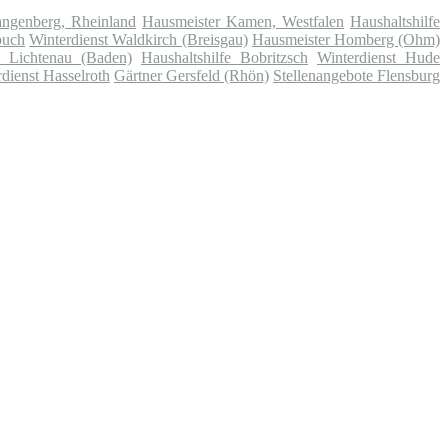
angenberg, Rheinland
Hausmeister Kamen, Westfalen
Haushaltshilfe
buch
Winterdienst Waldkirch (Breisgau)
Hausmeister Homberg (Ohm)
r Lichtenau (Baden)
Haushaltshilfe Bobritzsch
Winterdienst Hude
dienst Hasselroth
Gärtner Gersfeld (Rhön)
Stellenangebote Flensburg