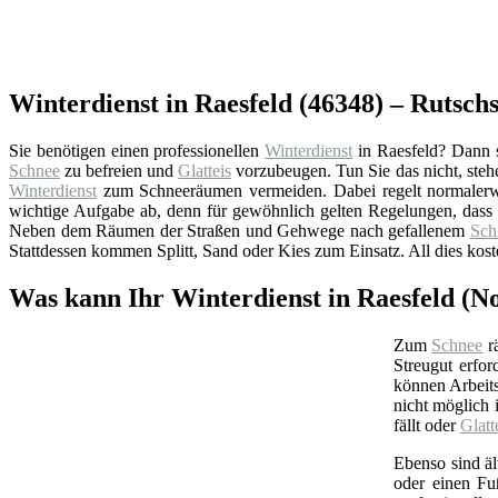
Winterdienst in Raesfeld (46348) – Rutsch
Sie benötigen einen professionellen
Winterdienst
in Raesfeld? Dann s
Schnee
zu befreien und
Glatteis
vorzubeugen. Tun Sie das nicht, steh
Winterdienst
zum Schneeräumen vermeiden. Dabei regelt normalerw
wichtige Aufgabe ab, denn für gewöhnlich gelten Regelungen, dass
Neben dem Räumen der Straßen und Gehwege nach gefallenem
Sch
Stattdessen kommen Splitt, Sand oder Kies zum Einsatz. All dies kos
Was kann Ihr Winterdienst in Raesfeld (N
Zum
Schnee
rä
Streugut erfor
können Arbeits
nicht möglich 
fällt oder
Glatt
Ebenso sind ä
oder einen Fu