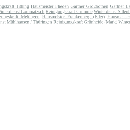
gskraft Tittling
Hausmeister Flieden
Gärtner Großbothen
Gärtner L
interdienst Lommatzsch
Reinigungskraft Grumme
Winterdienst Sillen
gungskraft Meitingen
Hausmeister Frankenberg (Eder)
Hausmeiste
enst Mühlhausen / Thüringen
Reinigungskraft Grünheide (Mark)
Winter