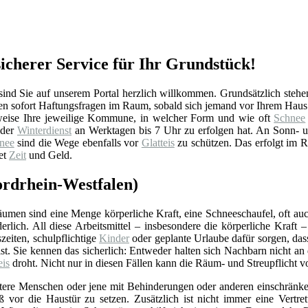
sicherer Service für Ihr Grundstück!
ind Sie auf unserem Portal herzlich willkommen. Grundsätzlich stehe
en sofort Haftungsfragen im Raum, sobald sich jemand vor Ihrem Haus o
eise Ihre jeweilige Kommune, in welcher Form und wie oft
Schnee
 der
Winterdienst
an Werktagen bis 7 Uhr zu erfolgen hat. An Sonn- un
nee
sind die Wege ebenfalls vor
Glatteis
zu schützen. Das erfolgt im Re
tet
Zeit
und Geld.
ordrhein-Westfalen)
umen sind eine Menge körperliche Kraft, eine Schneeschaufel, oft auc
derlich. All diese Arbeitsmittel – insbesondere die körperliche Kraf
zeiten, schulpflichtige
Kinder
oder geplante Urlaube dafür sorgen, da
ist. Sie kennen das sicherlich: Entweder halten sich Nachbarn nicht 
eis
droht. Nicht nur in diesen Fällen kann die Räum- und Streupflicht
ltere Menschen oder jene mit Behinderungen oder anderen einschränk
ß vor die Haustür zu setzen. Zusätzlich ist nicht immer eine Vertre