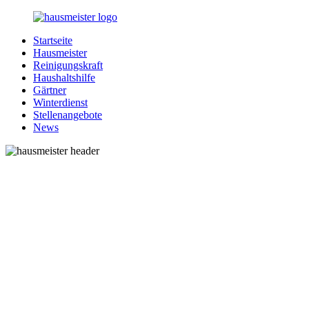
Zurück
zum
Startseite
Inhalt
1-
Alles
Hausmeister
Hausmeister.de
rund
Reinigungskraft
um
Haushaltshilfe
Ihren
Gärtner
Haushalt
Winterdienst
Stellenangebote
News