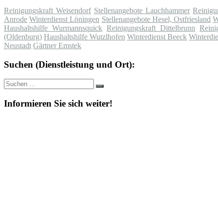
Reinigungskraft Weisendorf
Stellenangebote Lauchhammer
Reinigun
Anrode
Winterdienst Löningen
Stellenangebote Hesel, Ostfriesland
W
Haushaltshilfe Wurmannsquick
Reinigungskraft Dittelbrunn
Reini
(Oldenburg)
Haushaltshilfe Wutzlhofen
Winterdienst Beeck
Winterdi
Neustadt
Gärtner Emstek
Suchen (Dienstleistung und Ort):
Suche
Suchen
nach:
Informieren Sie sich weiter!