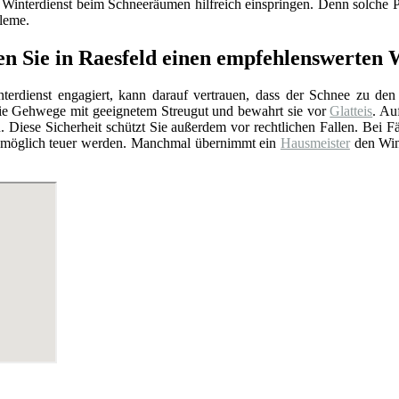
r Winterdienst beim Schneeräumen hilfreich einspringen. Denn solche Pr
leme.
en Sie in Raesfeld einen empfehlenswerte
erdienst engagiert, kann darauf vertrauen, dass der Schnee zu den ge
die Gehwege mit geeignetem Streugut und bewahrt sie vor
Glatteis
. Au
. Diese Sicherheit schützt Sie außerdem vor rechtlichen Fallen. Bei F
t womöglich teuer werden. Manchmal übernimmt ein
Hausmeister
den Wint