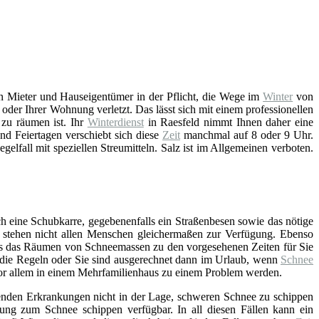
n Mieter und Hauseigentümer in der Pflicht, die Wege im
Winter
von
der Ihrer Wohnung verletzt. Das lässt sich mit einem professionellen
zu räumen ist. Ihr
Winterdienst
in Raesfeld nimmt Ihnen daher eine
d Feiertagen verschiebt sich diese
Zeit
manchmal auf 8 oder 9 Uhr.
gelfall mit speziellen Streumitteln. Salz ist im Allgemeinen verboten.
h eine Schubkarre, gegebenenfalls ein Straßenbesen sowie das nötige
t – stehen nicht allen Menschen gleichermaßen zur Verfügung. Ebenso
ss das Räumen von Schneemassen zu den vorgesehenen Zeiten für Sie
an die Regeln oder Sie sind ausgerechnet dann im Urlaub, wenn
Schnee
 vor allem in einem Mehrfamilienhaus zu einem Problem werden.
enden Erkrankungen nicht in der Lage, schweren Schnee zu schippen
tung zum Schnee schippen verfügbar. In all diesen Fällen kann ein