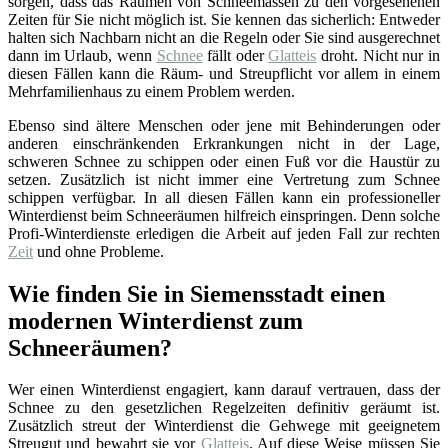
sorgen, dass das Räumen von Schneemassen zu den vorgesehenen
Zeiten für Sie nicht möglich ist. Sie kennen das sicherlich: Entweder
halten sich Nachbarn nicht an die Regeln oder Sie sind ausgerechnet
dann im Urlaub, wenn
Schnee
fällt oder
Glatteis
droht. Nicht nur in
diesen Fällen kann die Räum- und Streupflicht vor allem in einem
Mehrfamilienhaus zu einem Problem werden.
Ebenso sind ältere Menschen oder jene mit Behinderungen oder
anderen einschränkenden Erkrankungen nicht in der Lage,
schweren Schnee zu schippen oder einen Fuß vor die Haustür zu
setzen. Zusätzlich ist nicht immer eine Vertretung zum Schnee
schippen verfügbar. In all diesen Fällen kann ein professioneller
Winterdienst beim Schneeräumen hilfreich einspringen. Denn solche
Profi-Winterdienste erledigen die Arbeit auf jeden Fall zur rechten
Zeit
und ohne Probleme.
Wie finden Sie in Siemensstadt einen
modernen Winterdienst zum
Schneeräumen?
Wer einen Winterdienst engagiert, kann darauf vertrauen, dass der
Schnee zu den gesetzlichen Regelzeiten definitiv geräumt ist.
Zusätzlich streut der Winterdienst die Gehwege mit geeignetem
Streugut und bewahrt sie vor
Glatteis
. Auf diese Weise müssen Sie