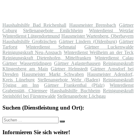
Haushaltshilfe Bad Reichenhall
Hausmeister Brensbach
Gärtner
Coburg
Stellenangebote Emlichheim
Winterdienst Wetzlar
Winterdienst Lütgendortmund
Hausmeister Wartenberg, Oberbayern
Haushaltshilfe Großräschen
Gärtner Lindern (Oldenburg)
Gärtner
Tarforst
Winterdienst Sehmatal
Gärtner Luckenwalde
Reinigungskraft Neu-Anspach
Winterdienst Weilheim an der Teck
Reinigungskraft Dietenhofen, Mittelfranken
Winterdienst Calau
Gärtner Wassertrüdingen
Gärtner Aglasterhausen
Reinigungskraft
Klingenberg am Main
Gärtner Helmstedt
Gärtner Arnsdorf bei
Dresden
Hausmeister Markt Schwaben
Hausmeister Adendorf,
Kreis Lüneburg
Stellenangebote Wehr (Baden)
Reinigungskraft
Töging am Inn
Gärtner Frankenthal (Pfalz)
Winterdienst
Grabenstätt, Chiemsee
Haushaltshilfe Buchheim
Reinigungskraft
Steinhöfel bei Fürstenwalde
Stellenangebote Löchgau
Suchen (Dienstleistung und Ort):
Suche
Suchen
nach:
Informieren Sie sich weiter!