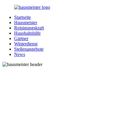
Zurück
zum
Startseite
Inhalt
1-
Alles
Hausmeister
Hausmeister.de
rund
Reinigungskraft
um
Haushaltshilfe
Ihren
Gärtner
Haushalt
Winterdienst
Stellenangebote
News