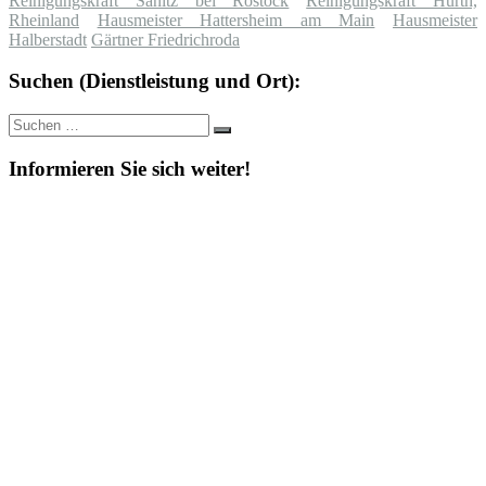
Reinigungskraft Sanitz bei Rostock
Reinigungskraft Hürth,
Rheinland
Hausmeister Hattersheim am Main
Hausmeister
Halberstadt
Gärtner Friedrichroda
Suchen (Dienstleistung und Ort):
Suche
Suchen
nach:
Informieren Sie sich weiter!