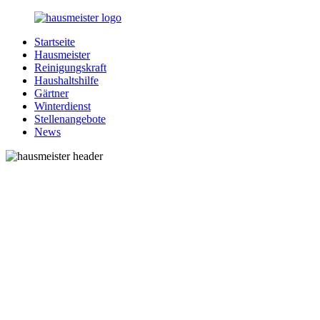
Zurück
zum
Startseite
Inhalt
1-
Alles
Hausmeister
Hausmeister.de
rund
Reinigungskraft
um
Haushaltshilfe
Ihren
Gärtner
Haushalt
Winterdienst
Stellenangebote
News