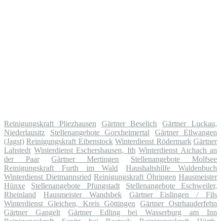
Reinigungskraft Pliezhausen
Gärtner Beselich
Gärtner Luckau,
Niederlausitz
Stellenangebote Gorxheimertal
Gärtner Ellwangen
(Jagst)
Reinigungskraft Eibenstock
Winterdienst Rödermark
Gärtner
Lahstedt
Winterdienst Eschershausen, Ith
Winterdienst Aichach an
der Paar
Gärtner Mertingen
Stellenangebote Molfsee
Reinigungskraft Furth im Wald
Haushaltshilfe Waldenbuch
Winterdienst Dietmannsried
Reinigungskraft Öhringen
Hausmeister
Hünxe
Stellenangebote Pfungstadt
Stellenangebote Eschweiler,
Rheinland
Hausmeister Wandsbek
Gärtner Eislingen / Fils
Winterdienst Gleichen, Kreis Göttingen
Gärtner Ostrhauderfehn
Gärtner Gangelt
Gärtner Edling bei Wasserburg am Inn