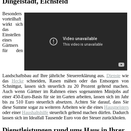
Dingelstädt, Eichsfeld
Besonders
vorteilhaft
wirkt sich
das
Einstellen
eines
Gärtners
für den
Landschaftsbau auf Ihre jährliche Steuererklärung aus.
Dienste
wie
das
Hecke
schneiden, Rasen mähen oder das Entsorgen von
Schnittgut, lassen sich steuerlich zu 20 Prozent geltend machen.
Auch wenn Gärtner im Rahmen eines sogenannten Minijobs auf
einer 450-Euro-Basis für sie im Garten arbeiten, lassen sich im Jahr
bis zu 510 Euro steuerlich absetzen. Achten Sie darauf, dass Sie
diese Summe sogar zu weiteren Arbeiten wie die eines
Hausmeisters
oder einer
Haushaltshilfe
steuerlich geltend machen dürfen. Dadurch
lassen sich im Idealfall Tausende Euro von der Steuer zurückholen.
Dienstleistungen rund ums Haus in Ihrer