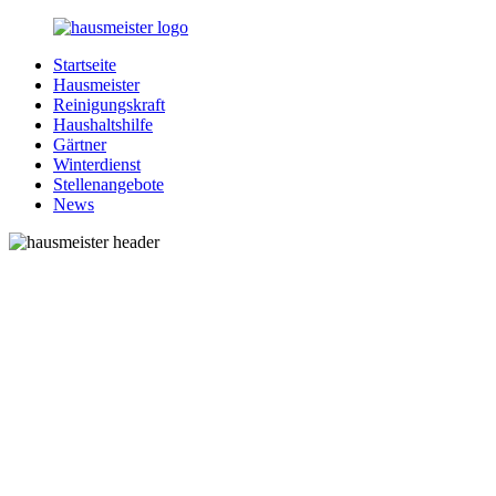
Zurück
zum
Startseite
Inhalt
1-
Alles
Hausmeister
Hausmeister.de
rund
Reinigungskraft
um
Haushaltshilfe
Ihren
Gärtner
Haushalt
Winterdienst
Stellenangebote
News