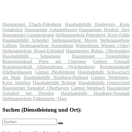
Hausmeister Übach-Palenberg
Haushaltshilfe Hasbergen, Kreis
Osnabrück
Hausmeister Aglasterhausen
Hausmeister Herdorf, Sieg
Hausmeister Gammertingen
Stellenangebote Petersberg, Kreis Fulda
Haushaltshilfe Scheeßel
Stellenangebote Mayen
Stellenangebote
Gifhorn
Stellenangebote Sossenheim
Winterdienst Winsen (Aller)
Stellenangebote Brand-Erbisdorf
Hausmeister Rehau, Oberfranken
Haushaltshilfe Sennelager
Hausmeister Eggenfelden
Reinigungskraft Prien am Chiemsee
Gärtner Arnstadt
Reinigungskraft Allmendingen (Württemberg)
Reinigungskraft
Hildburghausen
Gärtner Pleidelsheim
Haushaltshilfe Schwarzach
am Main
Haushaltshilfe Hamburg-Harburg
Gärtner Wettringen,
Kreis Steinfurt
Haushaltshilfe Bohmte
Haushaltshilfe Quierschied
Hausmeister Siegsdorf, Oberbayern
Gärtner Weinbach
Hausmeister
Arnsdorf bei Dresden
Haushaltshilfe Hamburg-Neustadt
Stellenangebote Falkenstein / Harz
Suchen (Dienstleistung und Ort):
Suche
Suchen
nach: