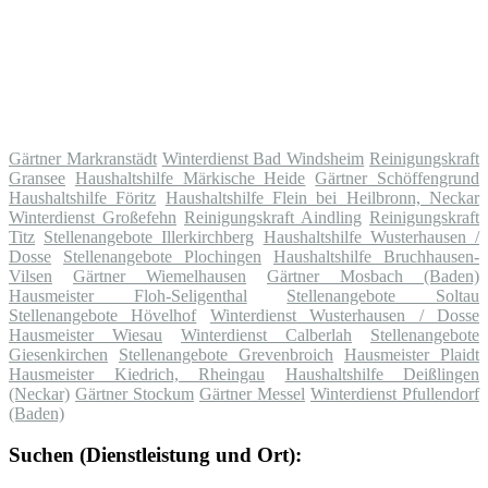
Gärtner Markranstädt
Winterdienst Bad Windsheim
Reinigungskraft
Gransee
Haushaltshilfe Märkische Heide
Gärtner Schöffengrund
Haushaltshilfe Föritz
Haushaltshilfe Flein bei Heilbronn, Neckar
Winterdienst Großefehn
Reinigungskraft Aindling
Reinigungskraft
Titz
Stellenangebote Illerkirchberg
Haushaltshilfe Wusterhausen /
Dosse
Stellenangebote Plochingen
Haushaltshilfe Bruchhausen-
Vilsen
Gärtner Wiemelhausen
Gärtner Mosbach (Baden)
Hausmeister Floh-Seligenthal
Stellenangebote Soltau
Stellenangebote Hövelhof
Winterdienst Wusterhausen / Dosse
Hausmeister Wiesau
Winterdienst Calberlah
Stellenangebote
Giesenkirchen
Stellenangebote Grevenbroich
Hausmeister Plaidt
Hausmeister Kiedrich, Rheingau
Haushaltshilfe Deißlingen
(Neckar)
Gärtner Stockum
Gärtner Messel
Winterdienst Pfullendorf
(Baden)
Suchen (Dienstleistung und Ort):