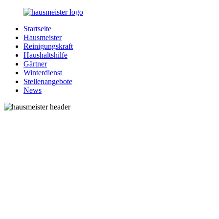
Zurück
zum
Startseite
Inhalt
1-
Alles
Hausmeister
Hausmeister.de
rund
Reinigungskraft
um
Haushaltshilfe
Ihren
Gärtner
Haushalt
Winterdienst
Stellenangebote
News