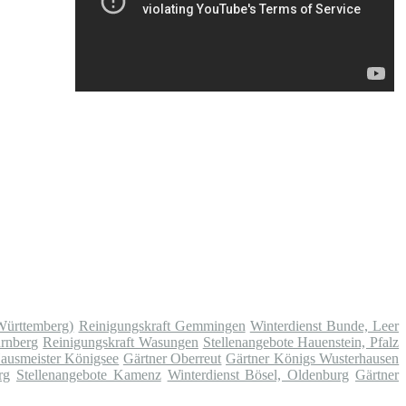
Württemberg)
Reinigungskraft Gemmingen
Winterdienst Bunde, Leer
ürnberg
Reinigungskraft Wasungen
Stellenangebote Hauenstein, Pfalz
ausmeister Königsee
Gärtner Oberreut
Gärtner Königs Wusterhausen
rg
Stellenangebote Kamenz
Winterdienst Bösel, Oldenburg
Gärtner