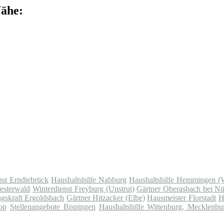
Nähe:
nst Erndtebrück
Haushaltshilfe Nabburg
Haushaltshilfe Hemmingen (
esterwald
Winterdienst Freyburg (Unstrut)
Gärtner Oberasbach bei N
gskraft Ergoldsbach
Gärtner Hitzacker (Elbe)
Hausmeister Florstadt
H
op
Stellenangebote Bispingen
Haushaltshilfe Wittenburg, Mecklenbu