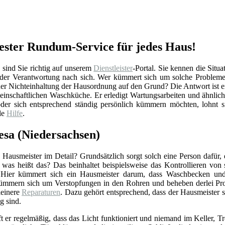
ester Rundum-Service für jedes Haus!
sind Sie richtig auf unserem
Dienstleister
-Portal. Sie kennen die Situa
h der Verantwortung nach sich. Wer kümmert sich um solche Probleme
er Nichteinhaltung der Hausordnung auf den Grund? Die Antwort ist e
meinschaftlichen Waschküche. Er erledigt Wartungsarbeiten und ähnlic
er sich entsprechend ständig persönlich kümmern möchten, lohnt si
le
Hilfe
.
esa (Niedersachsen)
Hausmeister im Detail? Grundsätzlich sorgt solch eine Person dafür,
r was heißt das? Das beinhaltet beispielsweise das Kontrollieren vo
 Hier kümmert sich ein Hausmeister darum, dass Waschbecken und 
ümmern sich um Verstopfungen in den Rohren und beheben derlei Pro
einere
Reparaturen
. Dazu gehört entsprechend, dass der Hausmeister 
g sind.
ft er regelmäßig, dass das Licht funktioniert und niemand im Keller