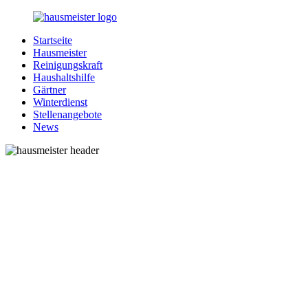
Zurück
zum
Startseite
Inhalt
1-
Alles
Hausmeister
Hausmeister.de
rund
Reinigungskraft
um
Haushaltshilfe
Ihren
Gärtner
Haushalt
Winterdienst
Stellenangebote
News