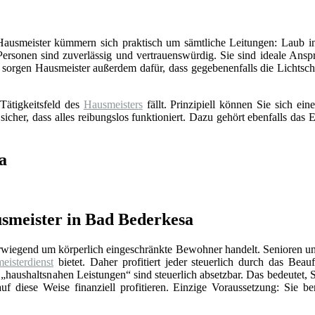
 Hausmeister kümmern sich praktisch um sämtliche Leitungen: Laub in
Personen sind zuverlässig und vertrauenswürdig. Sie sind ideale Ansp
sorgen Hausmeister außerdem dafür, dass gegebenenfalls die Lichts
Tätigkeitsfeld des
Hausmeisters
fällt. Prinzipiell können Sie sich e
 sicher, dass alles reibungslos funktioniert. Dazu gehört ebenfalls da
a
smeister in Bad Bederkesa
erwiegend um körperlich eingeschränkte Bewohner handelt. Senioren un
eisterdienst
bietet. Daher profitiert jeder steuerlich durch das Beauf
„haushaltsnahen Leistungen“ sind steuerlich absetzbar. Das bedeutet, 
f diese Weise finanziell profitieren. Einzige Voraussetzung: Sie be