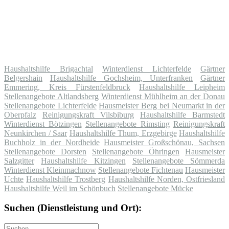
Haushaltshilfe Brigachtal
Winterdienst Lichterfelde
Gärtner
Belgershain
Haushaltshilfe Gochsheim, Unterfranken
Gärtner
Emmering, Kreis Fürstenfeldbruck
Haushaltshilfe Leipheim
Stellenangebote Altlandsberg
Winterdienst Mühlheim an der Donau
Stellenangebote Lichterfelde
Hausmeister Berg bei Neumarkt in der
Oberpfalz
Reinigungskraft Vilsbiburg
Haushaltshilfe Barmstedt
Winterdienst Bötzingen
Stellenangebote Rimsting
Reinigungskraft
Neunkirchen / Saar
Haushaltshilfe Thum, Erzgebirge
Haushaltshilfe
Buchholz in der Nordheide
Hausmeister Großschönau, Sachsen
Stellenangebote Dorsten
Stellenangebote Öhringen
Hausmeister
Salzgitter
Haushaltshilfe Kitzingen
Stellenangebote Sömmerda
Winterdienst Kleinmachnow
Stellenangebote Fichtenau
Hausmeister
Uchte
Haushaltshilfe Trostberg
Haushaltshilfe Norden, Ostfriesland
Haushaltshilfe Weil im Schönbuch
Stellenangebote Mücke
Suchen (Dienstleistung und Ort):
Suche