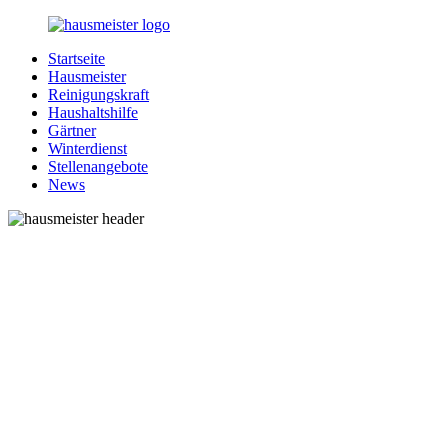
Zurück
zum
Startseite
Inhalt
1-
Alles
Hausmeister
Hausmeister.de
rund
Reinigungskraft
um
Haushaltshilfe
Ihren
Gärtner
Haushalt
Winterdienst
Stellenangebote
News