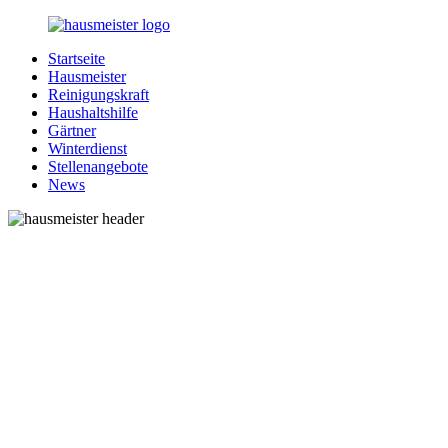
Zurück
zum
Startseite
Inhalt
1-
Alles
Hausmeister
Hausmeister.de
rund
Reinigungskraft
um
Haushaltshilfe
Ihren
Gärtner
Haushalt
Winterdienst
Stellenangebote
News