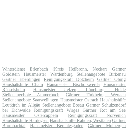
Winterdienst Erlenbach (Kreis Heilbronn, Neckar)
Gärtner
Goldstein
Hausmeister Wardenburg
Stellenangebote Birkenau
Gärtner Eberdingen
Reinigungskraft Dotzheim
Gärtner Obing
Haushaltshilfe Cham
Hausmeister Bischofswerda
Hausmeister
Rüsselsheim
Hausmeister Uelzen, Lüneburger Heide
Stellenangebote Ammerbuch
Gärtner Türkheim, Wertach
Stellenangebote Saarwellingen
Hausmeister Ostrach
Haushaltshilfe
Leutkirch im Allgäu
Stellenangebote Bosau
Gärtner Schulzendorf
bei Eichwalde
Reinigungskraft Wirges
Gärtner Rot am See
Hausmeister Ostercappeln
Reinigungskraft Nörvenich
Haushaltshilfe Hardegsen
Haushaltshilfe Rahden, Westfalen
Gärtner
Brombachtal
Hausmeister Berchtesgaden
Gärtner Molbergen