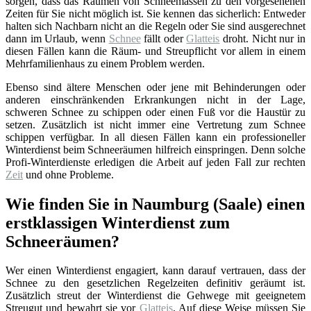
sorgen, dass das Räumen von Schneemassen zu den vorgesehenen
Zeiten für Sie nicht möglich ist. Sie kennen das sicherlich: Entweder
halten sich Nachbarn nicht an die Regeln oder Sie sind ausgerechnet
dann im Urlaub, wenn
Schnee
fällt oder
Glatteis
droht. Nicht nur in
diesen Fällen kann die Räum- und Streupflicht vor allem in einem
Mehrfamilienhaus zu einem Problem werden.
Ebenso sind ältere Menschen oder jene mit Behinderungen oder
anderen einschränkenden Erkrankungen nicht in der Lage,
schweren Schnee zu schippen oder einen Fuß vor die Haustür zu
setzen. Zusätzlich ist nicht immer eine Vertretung zum Schnee
schippen verfügbar. In all diesen Fällen kann ein professioneller
Winterdienst beim Schneeräumen hilfreich einspringen. Denn solche
Profi-Winterdienste erledigen die Arbeit auf jeden Fall zur rechten
Zeit
und ohne Probleme.
Wie finden Sie in Naumburg (Saale) einen
erstklassigen Winterdienst zum
Schneeräumen?
Wer einen Winterdienst engagiert, kann darauf vertrauen, dass der
Schnee zu den gesetzlichen Regelzeiten definitiv geräumt ist.
Zusätzlich streut der Winterdienst die Gehwege mit geeignetem
Streugut und bewahrt sie vor
Glatteis
. Auf diese Weise müssen Sie