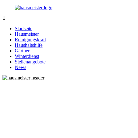
Zurück
zum
Inhalt
1-
Alles
Hausmeister.de
rund
Startseite
um
Hausmeister
Ihren
Reinigungskraft
Haushalt
Haushaltshilfe
Gärtner
Winterdienst
Stellenangebote
News