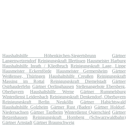
Haushaltshilfe Höhenkirchen-Siegertsbrunn
Gärtner
Langenwetzendorf
Reinigungskraft Illertissen
Hausmeister Harburg
Haushaltshilfe Inrath / Kliedbruch
Reinigungskraft Lage, Lippe
Hausmeister Eckernförde
Hausmeister Germersheim
Gärtner
Weißensee, Thüringen
Haushaltshilfe Creußen
Reinigungskraft
Massing im Rottal
Reinigungskraft Diemelstadt
Gärtner
Ostrhauderfehn
Gärtner Oerlinghausen
Stellenangebote Ebersberg,
Oberbayern
Haushaltshilfe Werne
Gärtner Rummelsburg
Winterdienst Leidersbach
Reinigungskraft Denkendorf, Oberbayern
Reinigungskraft Berlin Neukölln
Gärtner Habichtswald
Haushaltshilfe Golzheim
Gärtner Rust (Baden)
Gärtner Holdorf,
Niedersachsen
Gärtner Tapfheim
Winterdienst Quierschied
Gärtner
Betzenhausen
Reinigungskraft Hornberg (Schwarzwaldbahn)
Gärtner Arnstadt
Gärtner Braunschweig